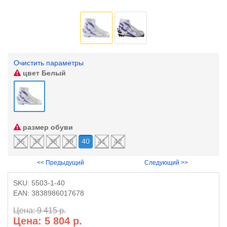
Очистить параметры
цвет
Белый
размер обуви
36
37
38
39
40
41
42
<< Предыдущий
Следующий >>
SKU:
5503-1-40
EAN:
3838986017678
Цена: 9 415 р.
Цена: 5 804 р.