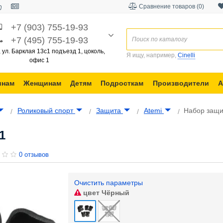
Сравнение товаров (0)
+7 (903) 755-19-93
+7 (495) 755-19-93
, ул. Барклая 13с1 подъезд 1, цоколь,
Я ищу, например,
Cinelli
офис 1
инам
Женщинам
Детям
Подросткам
Производители
А
Роликовый спорт
Защита
Atemi
Набор защи
1
0 отзывов
Очистить параметры
цвет
Чёрный