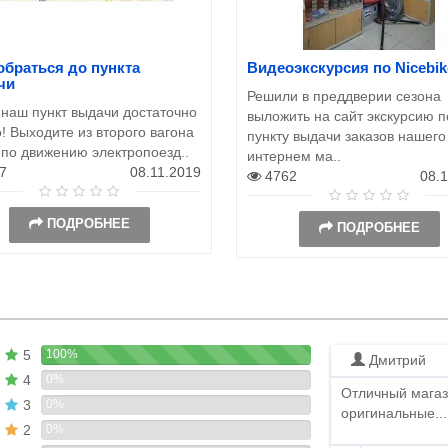
обраться до пункта
Видеоэкскурсия по Nicebik
чи
Решили в преддверии сезона
 наш пункт выдачи достаточно
выложить на сайт экскурсию п
! Выходите из второго вагона
пункту выдачи заказов нашего
 по движению электропоезд..
интернем ма..
7
08.11.2019
4762
08.
ПОДРОБНЕЕ
ПОДРОБНЕЕ
5
100%
Дмитрий
4
0%
Отличный магаз
3
0%
оригинальные...
2
0%