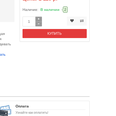
Наличие:
В наличии
2
КУПИТЬ
щая
я
девать
ать
Оплата
Узнайте как оплатить!