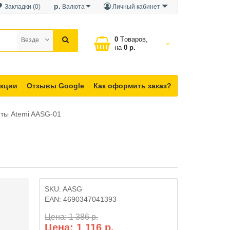
р.
Закладки (0)
Валюта
Личный кабинет
0
Tоваров,
Везде
на
0 р.
кции
Отзывы Google
Как оформить заказ?
ты Atemi AASG-01
SKU:
AASG
EAN:
4690347041393
Цена: 1 386 р.
Цена: 1 116 р.