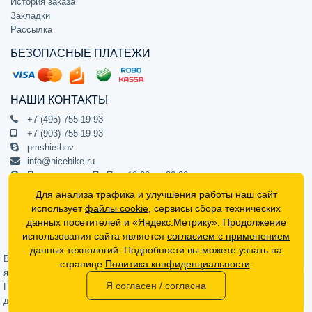
История заказа
Закладки
Рассылка
БЕЗОПАСНЫЕ ПЛАТЕЖИ
НАШИ КОНТАКТЫ
+7 (495) 755-19-93
+7 (903) 755-19-93
pmshirshov
info@nicebike.ru
Прием звонков Пн-Пт с 10:00 до 20:00
ПВЗ Пн-Пт с 10:00 до 20:00
Для анализа трафика и улучшения работы наш сайт
г. Москва, ул. Барклая 13с1
использует
файлы cookie
, сервисы сбора технических
подъезд 1, цокольный этаж, офис 1
данных посетителей и «Яндекс.Метрику». Продолжение
использования сайта является
согласием с применением
Официальный интернет-магазин NiceBike © 2012 - 2026
данных технологий. Подробности вы можете узнать на
Вся информация на сайте носит ознакомительный характер, не
странице
Политика конфиденциальности
.
является публичной офертой (определяемой положениями Статьи 437
Я согласен / согласна
Гражданского кодекса РФ) и не может в полной мере передавать
достоверную информацию о свойствах, комплектации и