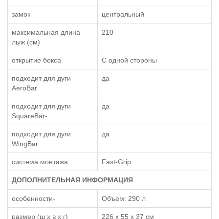
замок
центральный
максимальная длина
210
лыж (см)
открытие бокса
С одной стороны
подходит для дуги
да
AeroBar
подходит для дуги
да
SquareBar-
подходит для дуги
да
WingBar
система монтажа
Fast-Grip
ДОПОЛНИТЕЛЬНАЯ ИНФОРМАЦИЯ
особенности-
Объем: 290 л
размер (ш x в x г)
226 x 55 x 37 см