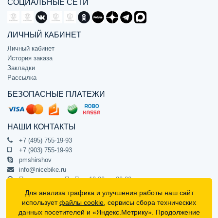
СОЦИАЛЬНЫЕ СЕТИ
ЛИЧНЫЙ КАБИНЕТ
Личный кабинет
История заказа
Закладки
Рассылка
БЕЗОПАСНЫЕ ПЛАТЕЖИ
НАШИ КОНТАКТЫ
+7 (495) 755-19-93
+7 (903) 755-19-93
pmshirshov
info@nicebike.ru
Прием звонков Пн-Пт с 10:00 до 20:00
ПВЗ Пн-Пт с 10:00 до 20:00
Для анализа трафика и улучшения работы наш сайт
г. Москва, ул. Барклая 13с1
использует
файлы cookie
, сервисы сбора технических
подъезд 1, цокольный этаж, офис 1
данных посетителей и «Яндекс.Метрику». Продолжение