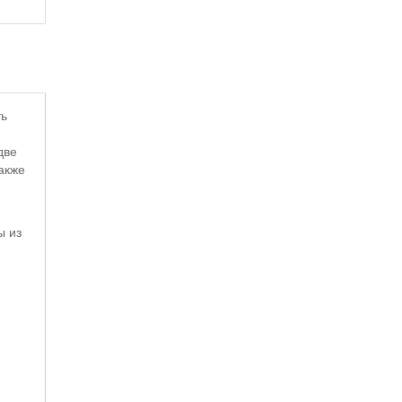
ть
две
акже
ы из