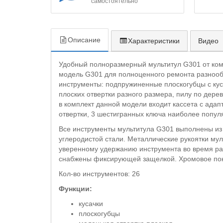
самостоятельно
Описание
Характеристики
Видео
Удобный полноразмерный мультитул G301 от ком
модель G301 для полноценного ремонта разнооб
инструменты: подпружиненные плоскогубцы с куса
плоских отвертки разного размера, пилу по дерев
в комплект данной модели входит кассета с адап
отвертки, 3 шестигранных ключа наиболее попул
Все инструменты мультитула G301 выполнены из 
углеродистой стали. Металлические рукоятки мул
уверенному удержанию инструмента во время ра
снабжены фиксирующей защелкой. Хромовое покр
Кол-во инструментов: 26
Функции:
кусачки
плоскогубцы