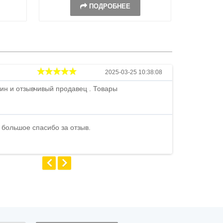
ПОДРОБНЕЕ
Андрей
2025-03-25 10:38:08
ин и отзывчивый продавец . Товары
Петр , отличн
стоимости . В
быстро ...
 большое спасибо за отзыв.
Андрей