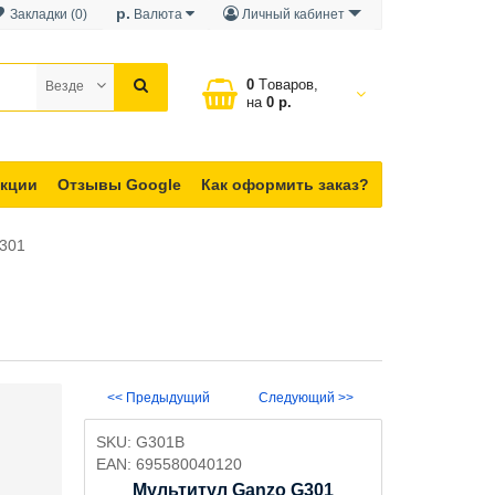
р.
Закладки (0)
Валюта
Личный кабинет
0
Tоваров,
Везде
на
0 р.
кции
Отзывы Google
Как оформить заказ?
G301
<< Предыдущий
Следующий >>
SKU:
G301B
EAN:
695580040120
Мультитул Ganzo G301