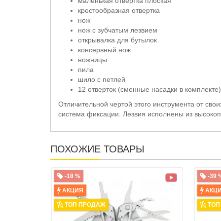
маленькая отвертка плоская
крестообразная отвертка
нож
нож с зубчатым лезвием
открывалка для бутылок
консервный нож
ножницы
пила
шило c петлей
12 отверток (сменные насадки в комплекте)
Отличительной чертой этого инструмента от свои
система фиксации. Лезвия исполнены из высокоп
ПОХОЖИЕ ТОВАРЫ
-18 %
-39 
АКЦИЯ
АКЦ
ТОП ПРОДАЖ
ТОП