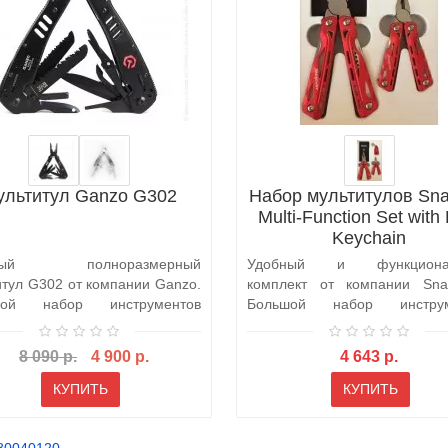
ультитул Ganzo G302
Набор мультитулов Sn
Multi-Function Set with
Keychain
бный полноразмерный
Удобный и функциона
итул G302 от компании Ganzo.
комплект от компании Sn
шой набор инструментов
Большой набор инструм
яет исполь..
позволяет использо..
8 090 р.
4 900 р.
4 643 р.
КУПИТЬ
КУПИТЬ
80040120