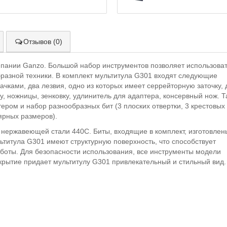
Отзывов (0)
пании Ganzo. Большой набор инструментов позволяет использова
разной техники. В комплект мультитула G301 входят следующие
чками, два лезвия, одно из которых имеет серрейторную заточку, 
у, ножницы, зенковку, удлинитель для адаптера, консервный нож. Т
тером и набор разнообразных бит (3 плоских отвертки, 3 крестовых
ярных размеров).
нержавеющей стали 440С. Биты, входящие в комплект, изготовлен
ьтитула G301 имеют структурную поверхность, что способствует
боты. Для безопасности использования, все инструменты модели
ытие придает мультитулу G301 привлекательный и стильный вид.