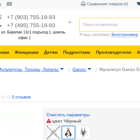
Сравнение товаров (0)
+7 (903) 755-19-93
+7 (495) 755-19-93
, ул. Барклая 13с1 подъезд 1, цоколь,
Я ищу, например,
Велотренажер
офис 1
инам
Женщинам
Детям
Подросткам
Производители
А
Мультитулы, Топоры, Лопаты
Ganzo
Мультитул Ganzo 
0 отзывов
Очистить параметры
цвет
Чёрный