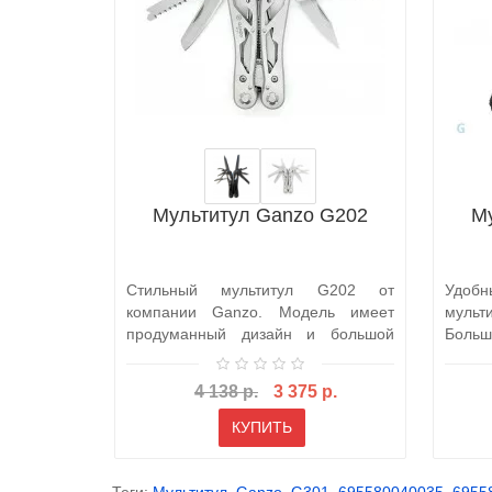
Мультитул Ganzo G202
М
Стильный мультитул G202 от
Удо
компании Ganzo. Модель имеет
мульт
продуманный дизайн и большой
Боль
набор инструмен..
позвол
4 138 р.
3 375 р.
КУПИТЬ
Теги:
Мультитул
,
Ganzo
,
G301
,
695580040035
,
6955