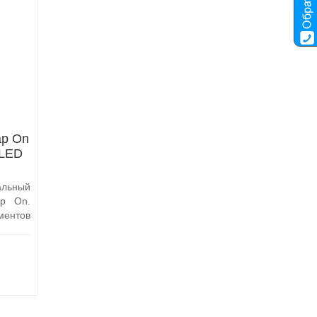
ap On
 LED
льный
ap On.
ентов