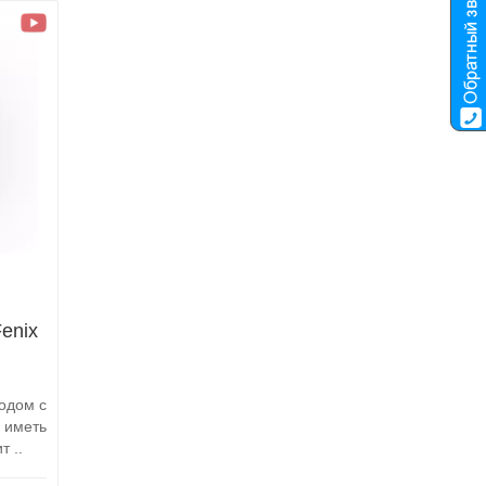
enix
одом с
 иметь
т ..