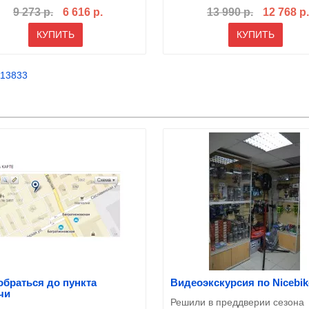
9 273 р.
6 616 р.
13 990 р.
12 768 р.
КУПИТЬ
КУПИТЬ
113833
обраться до пункта
Видеоэкскурсия по Nicebik
чи
Решили в преддверии сезона