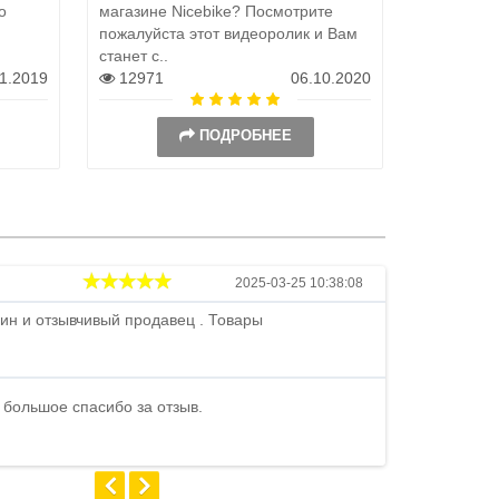
о
магазине Nicebike? Посмотрите
пожалуйста этот видеоролик и Вам
станет с..
11.2019
12971
06.10.2020
ПОДРОБНЕЕ
Андрей
2025-03-25 10:38:08
ин и отзывчивый продавец . Товары
Петр , отличн
стоимости . В
быстро ...
 большое спасибо за отзыв.
Андрей