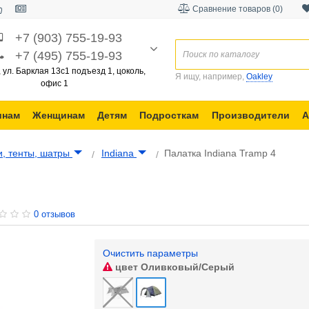
Сравнение товаров (0)
+7 (903) 755-19-93
+7 (495) 755-19-93
, ул. Барклая 13с1 подъезд 1, цоколь,
Я ищу, например,
Oakley
офис 1
инам
Женщинам
Детям
Подросткам
Производители
А
и, тенты, шатры
Indiana
Палатка Indiana Tramp 4
0 отзывов
Очистить параметры
цвет
Оливковый/Серый