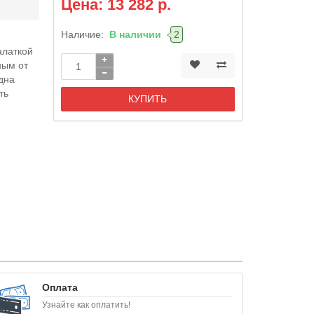
Цена: 13 282 р.
Наличие:
В наличии
2
алаткой
ным от
дна
ть
КУПИТЬ
Оплата
Узнайте как оплатить!