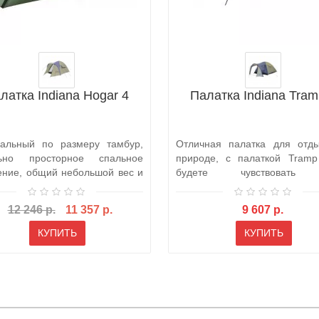
латка Indiana Hogar 4
Палатка Indiana Tram
альный по размеру тамбур,
Отличная палатка для отд
льно просторное спальное
природе, с палаткой Tram
ение, общий небольшой вес и
будете чувствовать
..
защищенным от ..
12 246 р.
11 357 р.
9 607 р.
КУПИТЬ
КУПИТЬ