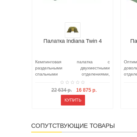
Палатка Indiana Twin 4
Па
Кемпинговая палатка с
Оптим
раздельными двухместными
дово
спальными отделениями,
отдел
разделенными просторным тамбур..
компак
22 634 р.
16 875 р.
КУПИТЬ
СОПУТСТВУЮЩИЕ ТОВАРЫ