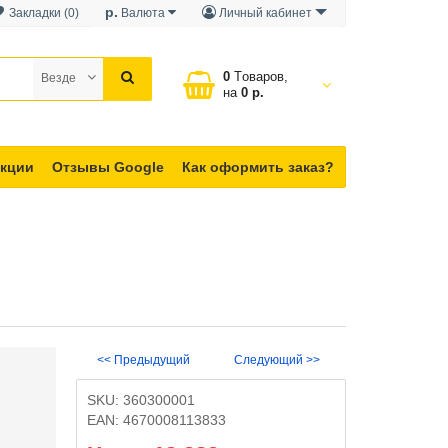
р.
Закладки (0)
Валюта
Личный кабинет
0
Tоваров,
Везде
на
0 р.
кции
Отзывы Google
Как оформить заказ?
<< Предыдущий
Следующий >>
SKU:
360300001
EAN:
4670008113833