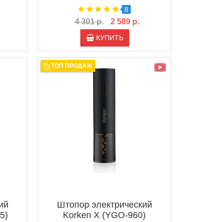
8
4 301 р.
2 589 р.
КУПИТЬ
ТОП ПРОДАЖ
ий
Штопор электрический
5)
Korken X (YGO-960)