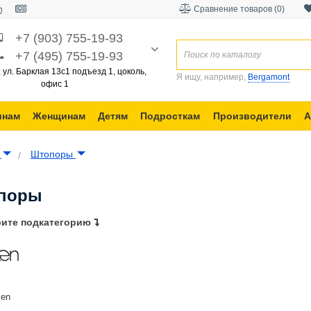
Сравнение товаров (0)
+7 (903) 755-19-93
+7 (495) 755-19-93
, ул. Барклая 13с1 подъезд 1, цоколь,
Я ищу, например,
Bergamont
офис 1
инам
Женщинам
Детям
Подросткам
Производители
А
а
Штопоры
поры
ите подкатегорию
ken