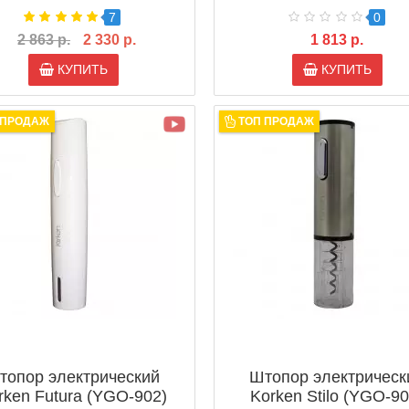
7
0
2 863 р.
2 330 р.
1 813 р.
КУПИТЬ
КУПИТЬ
 ПРОДАЖ
ТОП ПРОДАЖ
топор электрический
Штопор электрическ
rken Futura (YGO-902)
Korken Stilo (YGO-90