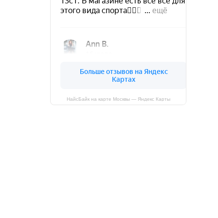
НайсБайк на карте Москвы — Яндекс Карты