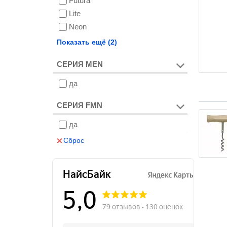
Futura
Lite
Neon
Stilo
Показать ещё (2)
X
СЕРИЯ MEN
да
СЕРИЯ FMN
да
Сброс