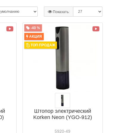
Показать:
-40 %
АКЦИЯ
ТОП ПРОДАЖ
ий
Штопор электрический
0)
Korken Neon (YGO-912)
5920-49