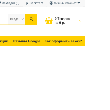
р.
Закладки (0)
Валюта
Личный кабинет
0
Tоваров,
Везде
на
0 р.
кции
Отзывы Google
Как оформить заказ?