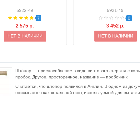
5922-49
5921-49
7
0
2 575 р.
3 452 р.
НЕТ В НАЛИЧИИ
НЕТ В НАЛИЧИИ
Што́пор — приспособление в виде винтового стержня с кол
пробок. Другое, просторечное, название — пробочник
Считается, что штопор появился в Англии. В одном из док
описывается как «стальной винт, используемый для вытаск