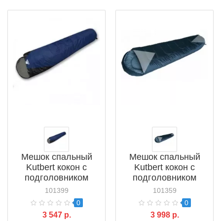
Мешок спальный
Мешок спальный
Kutbert кокон с
Kutbert кокон с
подголовником
подголовником
230*80*55см
230*85*65см
101399
101359
(101399)
(101359)
0
0
3 547 р.
3 998 р.