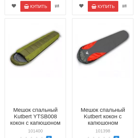
КУПИТЬ
КУПИТЬ
Мешок спальный
Мешок спальный
Kutbert YTSB008
Kutbert кокон с
кокон с капюшоном
капюшоном
230*80*60см
230*80*55см
101400
101398
(101400)
(101398)