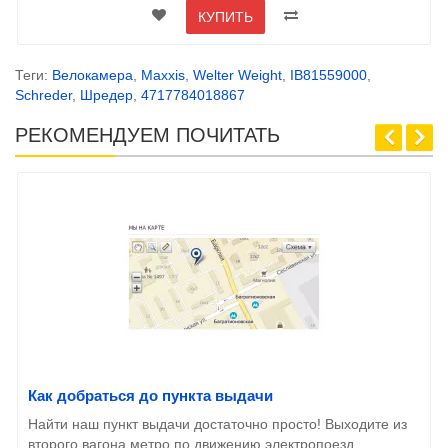
КУПИТЬ
Теги:
Велокамера
,
Maxxis
,
Welter Weight
,
IB81559000
,
Schreder
,
Шредер
,
4717784018867
РЕКОМЕНДУЕМ ПОЧИТАТЬ
Как добраться до пункта выдачи
Найти наш пункт выдачи достаточно просто! Выходите из
второго вагона метро по движению электропоезд..