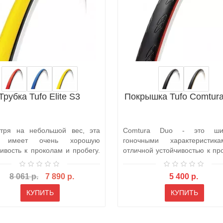
Трубка Tufo Elite S3
Покрышка Tufo Comtur
тря на небольшой вес, эта
Comtura Duo - это ш
 имеет очень хорошую
гоночными характеристик
чивость к проколам и пробегу.
отличной устойчивостью к пр
3 ..
в течение вс..
8 061 р.
7 890 р.
5 400 р.
КУПИТЬ
КУПИТЬ