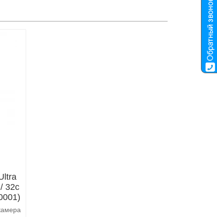
ltra
 / 32c
0001)
камера