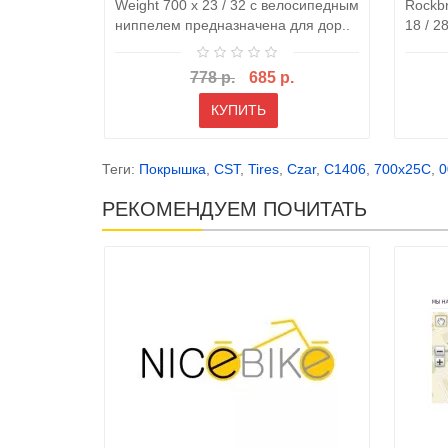
Weight 700 x 23 / 32 с велосипедным
Rockbr
ниппелем предназначена для дор..
18 / 2
778 р.
685 р.
КУПИТЬ
Теги:
Покрышка
,
CST
,
Tires
,
Czar
,
C1406
,
700x25C
,
0
РЕКОМЕНДУЕМ ПОЧИТАТЬ