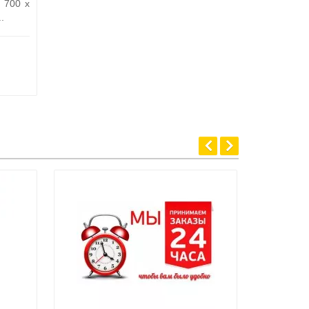
e 700 x
.