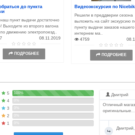
обраться до пункта
Видеоэкскурсия по Nicebik
чи
Решили в преддверии сезона
 наш пункт выдачи достаточно
выложить на сайт экскурсию п
! Выходите из второго вагона
пункту выдачи заказов нашего
 по движению электропоезд..
интернем ма..
7
08.11.2019
4759
08.
ПОДРОБНЕЕ
ПОДРОБНЕЕ
5
100%
Дмитрий
4
0%
Отличный магаз
3
0%
оригинальные...
2
0%
1
0%
Дмитрий,