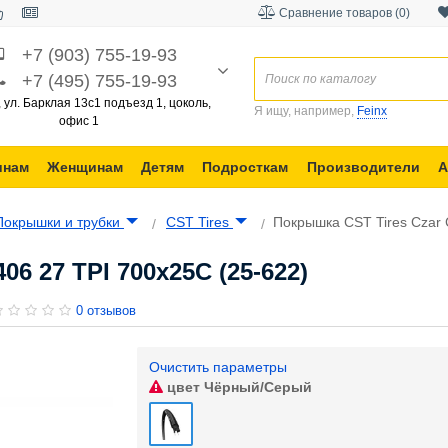
Сравнение товаров (0)
+7 (903) 755-19-93
+7 (495) 755-19-93
, ул. Барклая 13с1 подъезд 1, цоколь,
Я ищу, например,
Feinx
офис 1
инам
Женщинам
Детям
Подросткам
Производители
А
Покрышки и трубки
CST Tires
Покрышка CST Tires Czar 
6 27 TPI 700x25C (25-622)
0 отзывов
Очистить параметры
цвет
Чёрный/Серый