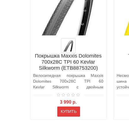
Покрышка Maxxis Dolomites
700x28C TPI 60 Kevlar
Silkworm (ETB88753200)
Велосипедная покрышка Maxxis
Несмо
Dolomites 700x28C TPI 60
шина
Kevlar Silkworm с двойным
устой
компаундом и ка..
Elite S
3 990 р.
КУПИТЬ