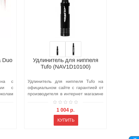
a Duo
Удлинитель для ниппеля
Покры
Tufo (NAV1D10100)
для
Co
ина с
Удлинитель для ниппеля Tufo на
Трениро
ами с
официальном сайте с гарантией от
Coperton 
околам
производителя в интернет магазине
шоссей
в ..
Применяет
1 004 р.
КУПИТЬ