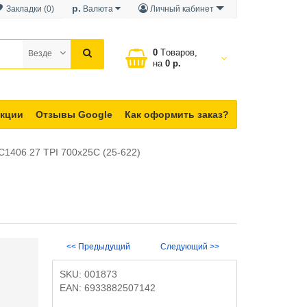
р.
Закладки (0)
Валюта
Личный кабинет
0
Tоваров,
Везде
на
0 р.
кции
Отзывы Google
Как оформить заказ?
C1406 27 TPI 700x25C (25-622)
<< Предыдущий
Следующий >>
SKU:
001873
EAN:
6933882507142