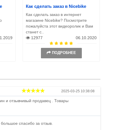
e
Как сделать заказ в Nicebike
Как выбр
Как сделать заказ в интернет
Посмотрит
о
магазине Nicebike? Посмотрите
короткое 
пожалуйста этот видеоролик и Вам
просто по
станет с..
камеру.Сс
11.2019
12977
06.10.2020
1551
ПОДРОБНЕЕ
Андрей
2025-03-25 10:38:08
ин и отзывчивый продавец . Товары
Петр , отличн
стоимости . В
быстро ...
 большое спасибо за отзыв.
Андрей