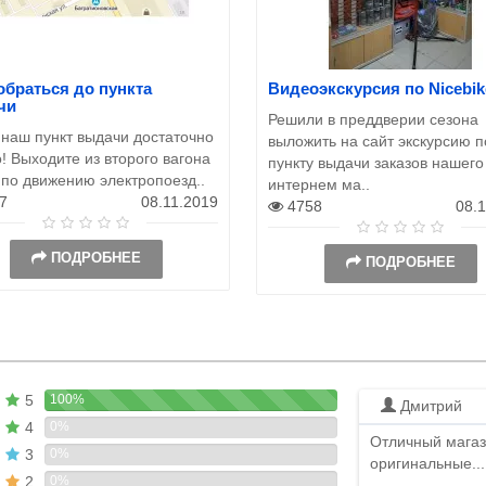
обраться до пункта
Видеоэкскурсия по Nicebik
чи
Решили в преддверии сезона
 наш пункт выдачи достаточно
выложить на сайт экскурсию п
! Выходите из второго вагона
пункту выдачи заказов нашего
 по движению электропоезд..
интернем ма..
7
08.11.2019
4758
08.
ПОДРОБНЕЕ
ПОДРОБНЕЕ
5
100%
Дмитрий
4
0%
Отличный магаз
3
0%
оригинальные...
2
0%