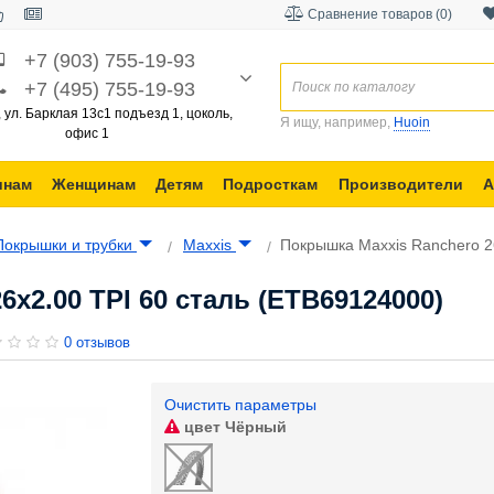
Сравнение товаров (0)
+7 (903) 755-19-93
+7 (495) 755-19-93
, ул. Барклая 13с1 подъезд 1, цоколь,
Я ищу, например,
Huoin
офис 1
инам
Женщинам
Детям
Подросткам
Производители
А
Покрышки и трубки
Maxxis
Покрышка Maxxis Ranchero 2
x2.00 TPI 60 сталь (ETB69124000)
0 отзывов
Очистить параметры
цвет
Чёрный