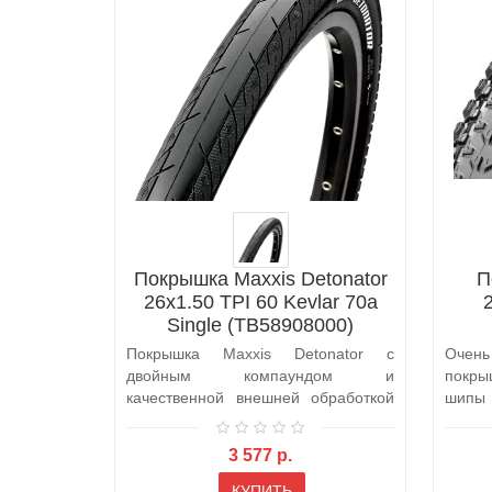
Покрышка Maxxis Detonator
П
26x1.50 TPI 60 Kevlar 70a
Single (TB58908000)
Покрышка Maxxis Detonator с
Очен
двойным компаундом и
покры
качественной внешней обработкой
шипы
резины. Это отличны..
обесп
3 577 р.
КУПИТЬ