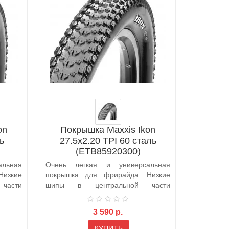
on
Покрышка Maxxis Ikon
Покр
ь
27.5x2.20 TPI 60 сталь
26x2
(ETB85920300)
(
льная
Очень легкая и универсальная
Накатист
Низкие
покрышка для фрирайда. Низкие
которая
части
шипы в центральной части
любителя
обеспечивают мал..
Плотно ра
3 590 р.
КУПИТЬ