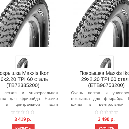
окрышка Maxxis Ikon
Покрышка Maxxis Ik
26x2.20 TPI 60 сталь
29x2.20 TPI 60 стал
(TB72385200)
(ETB96753200)
ь легкая и универсальная
Очень легкая и универса
шка для фрирайда. Низкие
покрышка для фрирайда. 
 в центральной части
шипы в центральной 
ечивают мал..
обеспечивают мал..
3 419 р.
3 490 р.
КУПИТЬ
КУПИТЬ