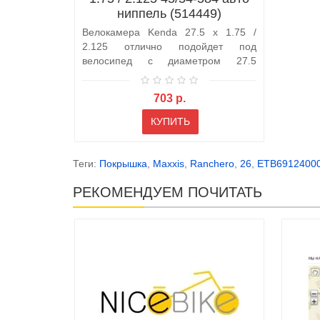
ниппель (514449)
Велокамера Kenda 27.5 x 1.75 /
2.125 отлично подойдет под
велосипед с диаметром 27.5
дюймов и с шири..
703 р.
КУПИТЬ
Теги:
Покрышка
,
Maxxis
,
Ranchero
,
26
,
ETB6912400
РЕКОМЕНДУЕМ ПОЧИТАТЬ