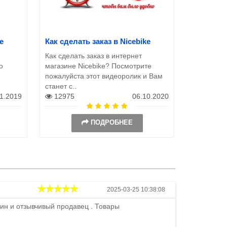
e
Как сделать заказ в Nicebike
Как выбр
Как сделать заказ в интернет
Посмотрит
о
магазине Nicebike? Посмотрите
короткое 
пожалуйста этот видеоролик и Вам
просто по
станет с..
камеру.Сс
11.2019
12975
06.10.2020
1551
ПОДРОБНЕЕ
Андрей
2025-03-25 10:38:08
ин и отзывчивый продавец . Товары
Петр , отличн
стоимости . В
быстро ...