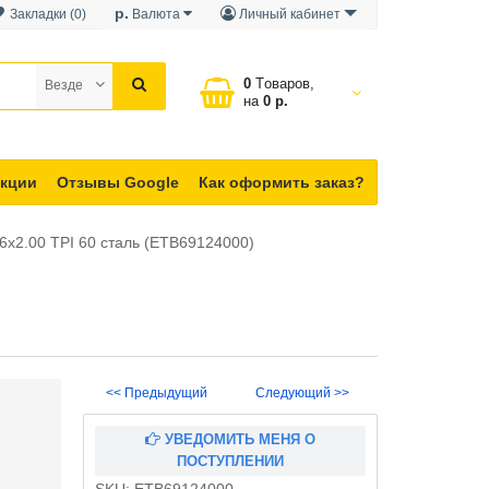
р.
Закладки (0)
Валюта
Личный кабинет
0
Tоваров,
Везде
на
0 р.
кции
Отзывы Google
Как оформить заказ?
6x2.00 TPI 60 сталь (ETB69124000)
<< Предыдущий
Следующий >>
УВЕДОМИТЬ МЕНЯ О
ПОСТУПЛЕНИИ
SKU:
ETB69124000