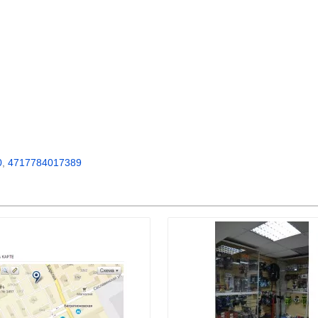
0
,
4717784017389