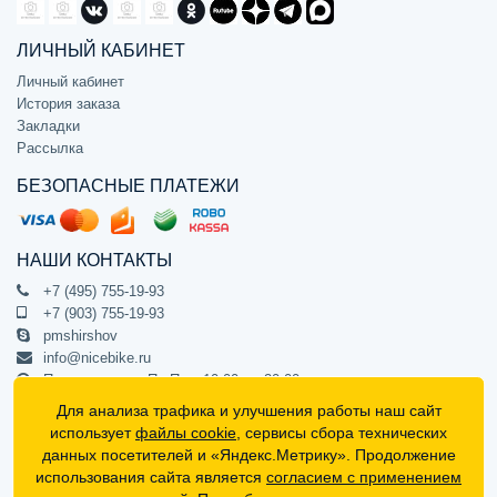
ЛИЧНЫЙ КАБИНЕТ
Личный кабинет
История заказа
Закладки
Рассылка
БЕЗОПАСНЫЕ ПЛАТЕЖИ
НАШИ КОНТАКТЫ
+7 (495) 755-19-93
+7 (903) 755-19-93
pmshirshov
info@nicebike.ru
Прием звонков Пн-Пт с 10:00 до 20:00
ПВЗ Пн-Пт с 10:00 до 20:00
Для анализа трафика и улучшения работы наш сайт
г. Москва, ул. Барклая 13с1
использует
файлы cookie
, сервисы сбора технических
подъезд 1, цокольный этаж, офис 1
данных посетителей и «Яндекс.Метрику». Продолжение
использования сайта является
согласием с применением
Официальный интернет-магазин NiceBike © 2012 - 2026