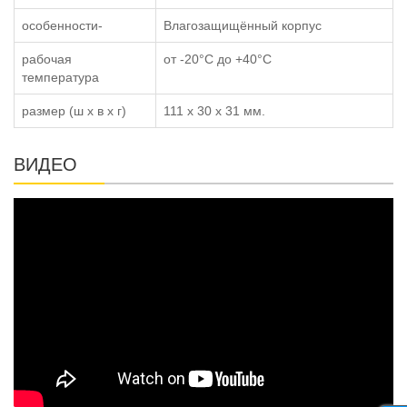
особенности-
Влагозащищённый корпус
рабочая
от -20°C до +40°C
температура
размер (ш x в x г)
111 x 30 x 31 мм.
ВИДЕО