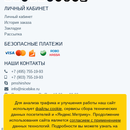
ЛИЧНЫЙ КАБИНЕТ
Личный кабинет
История заказа
Закладки
Рассылка
БЕЗОПАСНЫЕ ПЛАТЕЖИ
НАШИ КОНТАКТЫ
+7 (495) 755-19-93
+7 (903) 755-19-93
pmshirshov
info@nicebike.ru
Прием звонков Пн-Пт с 10:00 до 20:00
ПВЗ Пн-Пт с 10:00 до 20:00
Для анализа трафика и улучшения работы наш сайт
г. Москва, ул. Барклая 13с1
использует
файлы cookie
, сервисы сбора технических
подъезд 1, цокольный этаж, офис 1
данных посетителей и «Яндекс.Метрику». Продолжение
использования сайта является
согласием с применением
Официальный интернет-магазин NiceBike © 2012 - 2026
данных технологий. Подробности вы можете узнать на
Вся информация на сайте носит ознакомительный характер, не