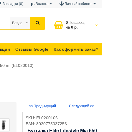
р.
Закладки (0)
Валюта
Личный кабинет
0
Tоваров,
Везде
на
0 р.
кции
Отзывы Google
Как оформить заказ?
 650 ml (EL020010)
<< Предыдущий
Следующий >>
SKU:
EL0200106
EAN:
8020775037256
Бутылка Elite Lifestyle Mia 650