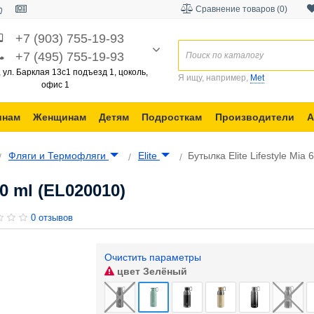
Сравнение товаров (0)
+7 (903) 755-19-93
+7 (495) 755-19-93
, ул. Барклая 13с1 подъезд 1, цоколь,
Я ищу, например,
Met
офис 1
инам
Женщинам
Детям
Подросткам
Производители
А
Фляги и Термофляги
Elite
Бутылка Elite Lifestyle Mia
50 ml (EL020010)
0 отзывов
Очистить параметры
цвет
Зелёный