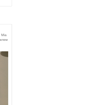
 Mia
тилем