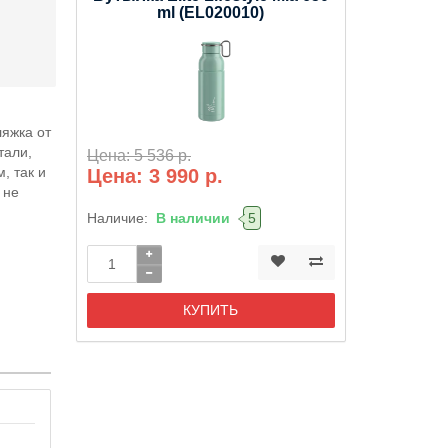
ml (EL020010)
ляжка от
тали,
Цена: 5 536 р.
, так и
Цена: 3 990 р.
 не
Наличие:
В наличии
5
КУПИТЬ