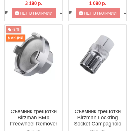
3 190 р.
1 090 р.
НЕТ В НАЛИЧИИ
НЕТ В НАЛИЧИИ
-8 %
АКЦИЯ
Съемник трещотки
Съемник трещотки
Birzman BMX
Birzman Lockring
Freewheel Remover
Socket Campagnolo
(BM14-BFR-S)
(BM08-RWH-CC)