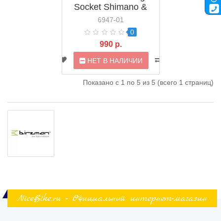
Socket Shimano &
Campagnolo (BM08-
6947-01
RWH-FWR)
0
990 р.
НЕТ В НАЛИЧИИ
Показано с 1 по 5 из 5 (всего 1 страниц)
NiceBike.ru - Официальный интернет-магазин