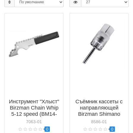
Инструмент "Хлыст"
Съёмник кассеты с
Birzman Chain Whip
направляющей
5-12 speed (BM14-
Birzman Shimano
CW-K)
(BM08-RWH-
7063-01
8586-01
SHGC02)
0
0