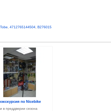
Tobe
,
4712765144504
,
B276015
экскурсия по Nicebike
и в преддверии сезона