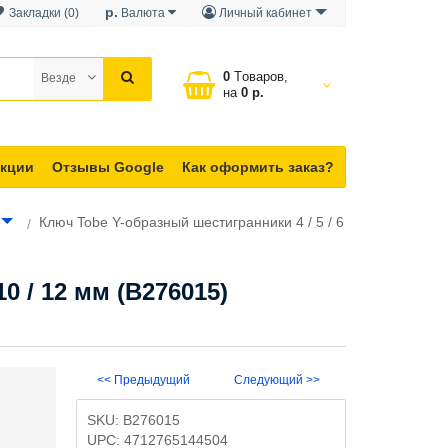
р.
Закладки (0)
Валюта
Личный кабинет
0
Tоваров,
Везде
на
0 р.
кции
Отзывы Google
Как оформить заказ?
Ключ Tobe Y-образный шестигранники 4 / 5 / 6
0 / 12 мм (B276015)
<< Предыдущий
Следующий >>
SKU:
B276015
UPC:
4712765144504