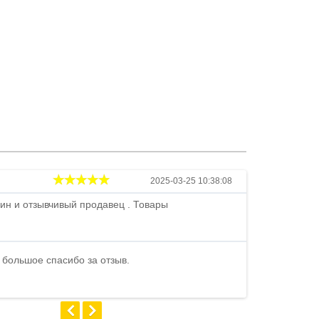
Андрей
2025-03-25 10:38:08
ин и отзывчивый продавец . Товары
Петр , отличн
стоимости . В
быстро ...
 большое спасибо за отзыв.
Андрей