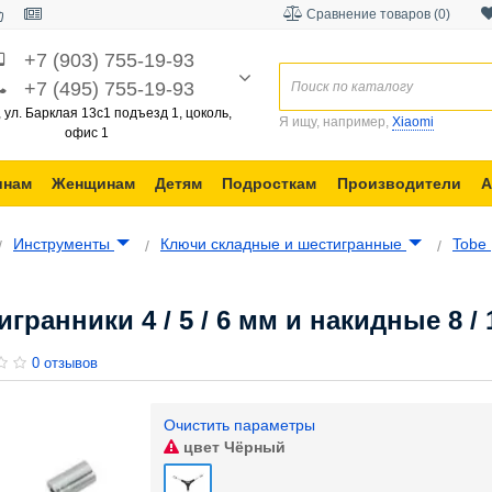
Сравнение товаров (0)
+7 (903) 755-19-93
+7 (495) 755-19-93
, ул. Барклая 13с1 подъезд 1, цоколь,
Я ищу, например,
Xiaomi
офис 1
инам
Женщинам
Детям
Подросткам
Производители
А
Инструменты
Ключи складные и шестигранные
Tobe
анники 4 / 5 / 6 мм и накидные 8 / 1
0 отзывов
Очистить параметры
цвет
Чёрный