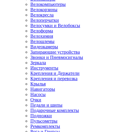
Велокомпьютеры
Велокорзины
Велокресла
Велоперчатки
Велосумки и Велобоксы
Велоформа
Велохимия
Велошлемы
Видеокамеры
Запирающие устройства
Звонки и Пневмосигналы
Зеркала
Инструменты
Крепления и Держатели
Крепления и перевозка
Крылья
Навигаторы
Насосы
Очки
Педали и шипы
Подарочные комплекты
Подножки
Пульсометры
Ремкомплекты
Рога и Грипсы