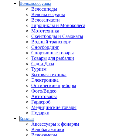
Велоаксессуары
Велосипеды
Велоаксессуары
Велозапчасти
Гироциклы и Моноколеса
Мототехника
Скейтборды и Самокаты
Водный транспорт
Сноубординг
Спортивные товары
Товары для рыбалки
Сад и Дача
Туризм
Бытовая техника
Электроника
Оптические приборы
Фото/Видео
Автотовары
Гардероб
Медицинские товары
Подарки
Крылья
Аксессуары к фонарям
Велобагажники
Велокамеры