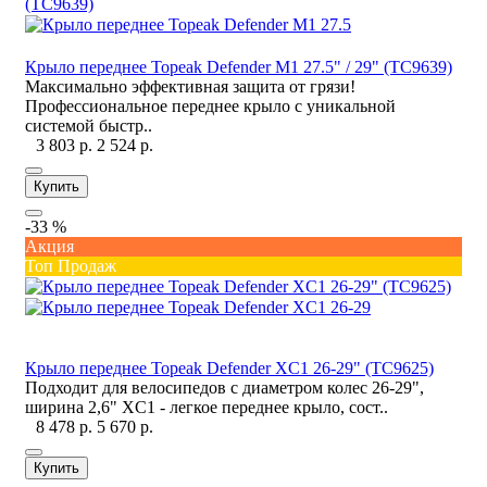
Крыло переднее Topeak Defender M1 27.5" / 29" (TC9639)
Максимально эффективная защита от грязи!
Профессиональное переднее крыло с уникальной
системой быстр..
3 803 р.
2 524 р.
Купить
-33 %
Акция
Топ Продаж
Крыло переднее Topeak Defender XC1 26-29" (TC9625)
Подходит для велосипедов с диаметром колес 26-29",
ширина 2,6" XC1 - легкое переднее крыло, сост..
8 478 р.
5 670 р.
Купить