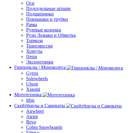
Оси
Подседельные штыри
Подшипники
Покрышки и трубки
Рамы
Рулевые колонки
Рули Лежаки и Обмотка
Тормоза
Трансмиcсия
Хомуты
Цепи
Эксцентрики
Гироциклы / Моноколеса
Gyrox
Solowheels
Uixon
Xiaomi
Мототехника
Irbis
Скейтборды и Самокаты
Airwheel
Atemi
Beva
Cobra Snowboards
Elterco