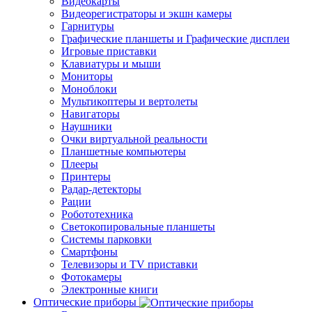
Видеокарты
Видеорегистраторы и экшн камеры
Гарнитуры
Графические планшеты и Графические дисплеи
Игровые приставки
Клавиатуры и мыши
Мониторы
Моноблоки
Мультикоптеры и вертолеты
Навигаторы
Наушники
Очки виртуальной реальности
Планшетные компьютеры
Плееры
Принтеры
Радар-детекторы
Рации
Робототехника
Светокопировальные планшеты
Системы парковки
Смартфоны
Телевизоры и TV приставки
Фотокамеры
Электронные книги
Оптические приборы