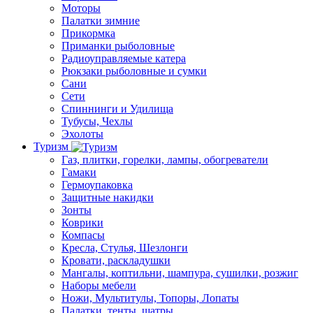
Моторы
Палатки зимние
Прикормка
Приманки рыболовные
Радиоуправляемые катера
Рюкзаки рыболовные и сумки
Сани
Сети
Спиннинги и Удилища
Тубусы, Чехлы
Эхолоты
Туризм
Газ, плитки, горелки, лампы, обогреватели
Гамаки
Гермоупаковка
Защитные накидки
Зонты
Коврики
Компасы
Кресла, Стулья, Шезлонги
Кровати, раскладушки
Мангалы, коптильни, шампура, сушилки, розжиг
Наборы мебели
Ножи, Мультитулы, Топоры, Лопаты
Палатки, тенты, шатры