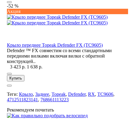
-52 %
Акция
Крыло переднее Topeak Defender FX (TC9605)
Defender ™ FX совместим со всеми стандартными
передними вилками включая вилки с обратной
конструкцей..
3 423 р.
1 638 р.
Купить
Теги:
Крыло
,
Заднее
,
Topeak
,
Defender
,
RX
,
TC9606
,
4712511823141
,
768661113223
Рекомендуем почитать