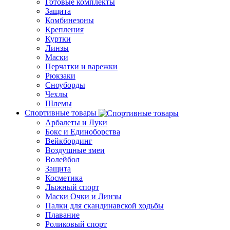
Готовые комплекты
Защита
Комбинезоны
Крепления
Куртки
Линзы
Маски
Перчатки и варежки
Рюкзаки
Сноуборды
Чехлы
Шлемы
Спортивные товары
Арбалеты и Луки
Бокс и Единоборства
Вейкбординг
Воздушные змеи
Волейбол
Защита
Косметика
Лыжный спорт
Маски Очки и Линзы
Палки для скандинавской ходьбы
Плавание
Роликовый спорт