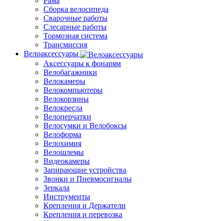
Рама
Сборка велосипеда
Сварочные работы
Слесарные работы
Тормозная система
Трансмиссия
Велоаксессуары
Аксессуары к фонарям
Велобагажники
Велокамеры
Велокомпьютеры
Велокорзины
Велокресла
Велоперчатки
Велосумки и Велобоксы
Велоформа
Велохимия
Велошлемы
Видеокамеры
Запирающие устройства
Звонки и Пневмосигналы
Зеркала
Инструменты
Крепления и Держатели
Крепления и перевозка