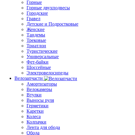
Горные
Горные двухподвесы
Городские
Гравел
Детские и Подростковые
Женские
Тандемы
Трековые
Триатлон
Туристические
Универсальные
Фет-байки
Шоссейные
Электровелосипеды
Велозапчасти
Амортизаторы
Велокамеры
Втулки
Выносы руля
Герметики
Каретки
Колеса
Колпачки
Лента для обода
Обода