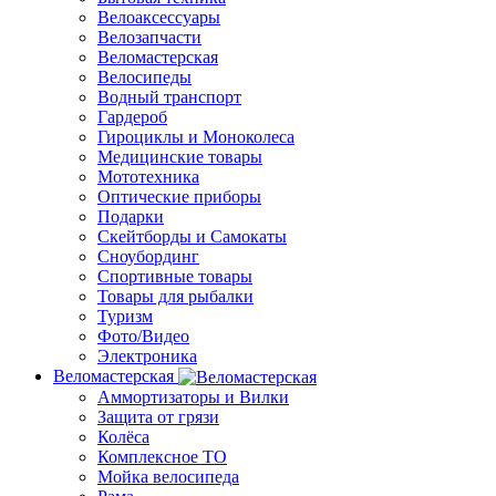
Велоаксессуары
Велозапчасти
Веломастерская
Велосипеды
Водный транспорт
Гардероб
Гироциклы и Моноколеса
Медицинские товары
Мототехника
Оптические приборы
Подарки
Скейтборды и Самокаты
Сноубординг
Спортивные товары
Товары для рыбалки
Туризм
Фото/Видео
Электроника
Веломастерская
Аммортизаторы и Вилки
Защита от грязи
Колёса
Комплексное ТО
Мойка велосипеда