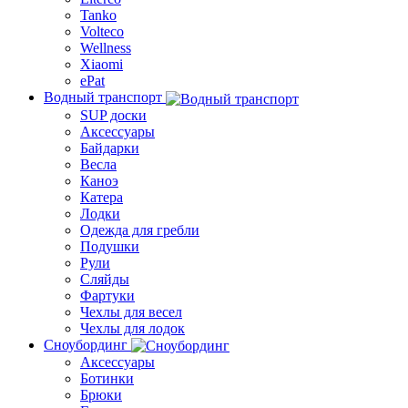
Tanko
Volteco
Wellness
Xiaomi
ePat
Водный транспорт
SUP доски
Аксессуары
Байдарки
Весла
Каноэ
Катера
Лодки
Одежда для гребли
Подушки
Рули
Сляйды
Фартуки
Чехлы для весел
Чехлы для лодок
Сноубординг
Аксессуары
Ботинки
Брюки