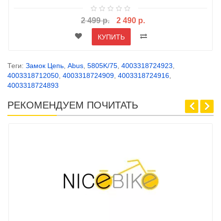
2 499 р.
2 490 р.
КУПИТЬ
Теги:
Замок Цепь
,
Abus
,
5805K/75
,
4003318724923
,
4003318712050
,
4003318724909
,
4003318724916
,
4003318724893
РЕКОМЕНДУЕМ ПОЧИТАТЬ