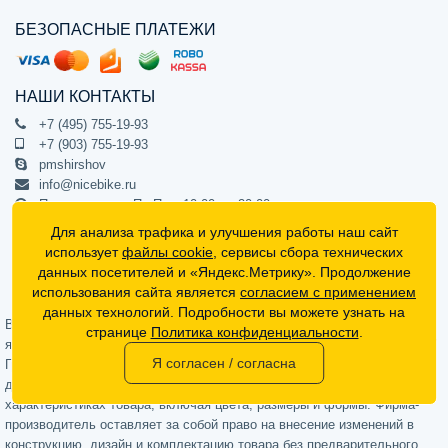
БЕЗОПАСНЫЕ ПЛАТЕЖИ
НАШИ КОНТАКТЫ
+7 (495) 755-19-93
+7 (903) 755-19-93
pmshirshov
info@nicebike.ru
Прием звонков Пн-Пт с 10:00 до 20:00
ПВЗ Пн-Пт с 10:00 до 20:00
Для анализа трафика и улучшения работы наш сайт
г. Москва, ул. Барклая 13с1
использует
файлы cookie
, сервисы сбора технических
подъезд 1, цокольный этаж, офис 1
данных посетителей и «Яндекс.Метрику». Продолжение
использования сайта является
согласием с применением
Официальный интернет-магазин NiceBike © 2012 - 2026
данных технологий. Подробности вы можете узнать на
Вся информация на сайте носит ознакомительный характер, не
странице
Политика конфиденциальности
.
является публичной офертой (определяемой положениями Статьи 437
Я согласен / согласна
Гражданского кодекса РФ) и не может в полной мере передавать
достоверную информацию о свойствах, комплектации и
характеристиках товара, включая цвета, размеры и формы. Фирма-
производитель оставляет за собой право на внесение изменений в
конструкцию, дизайн и комплектацию товара без предварительного