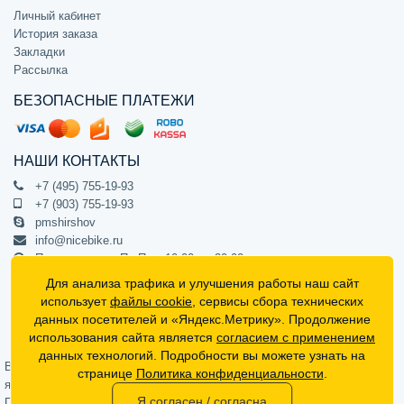
Личный кабинет
История заказа
Закладки
Рассылка
БЕЗОПАСНЫЕ ПЛАТЕЖИ
НАШИ КОНТАКТЫ
+7 (495) 755-19-93
+7 (903) 755-19-93
pmshirshov
info@nicebike.ru
Прием звонков Пн-Пт с 10:00 до 20:00
ПВЗ Пн-Пт с 10:00 до 20:00
Для анализа трафика и улучшения работы наш сайт
г. Москва, ул. Барклая 13с1
использует
файлы cookie
, сервисы сбора технических
подъезд 1, цокольный этаж, офис 1
данных посетителей и «Яндекс.Метрику». Продолжение
использования сайта является
согласием с применением
Официальный интернет-магазин NiceBike © 2012 - 2026
данных технологий. Подробности вы можете узнать на
Вся информация на сайте носит ознакомительный характер, не
странице
Политика конфиденциальности
.
является публичной офертой (определяемой положениями Статьи 437
Я согласен / согласна
Гражданского кодекса РФ) и не может в полной мере передавать