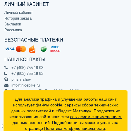
ЛИЧНЫЙ КАБИНЕТ
Личный кабинет
История заказа
Закладки
Рассылка
БЕЗОПАСНЫЕ ПЛАТЕЖИ
НАШИ КОНТАКТЫ
+7 (495) 755-19-93
+7 (903) 755-19-93
pmshirshov
info@nicebike.ru
Прием звонков Пн-Пт с 10:00 до 20:00
ПВЗ Пн-Пт с 10:00 до 20:00
Для анализа трафика и улучшения работы наш сайт
г. Москва, ул. Барклая 13с1
использует
файлы cookie
, сервисы сбора технических
подъезд 1, цокольный этаж, офис 1
данных посетителей и «Яндекс.Метрику». Продолжение
использования сайта является
согласием с применением
Официальный интернет-магазин NiceBike © 2012 - 2026
данных технологий. Подробности вы можете узнать на
Вся информация на сайте носит ознакомительный характер, не
странице
Политика конфиденциальности
.