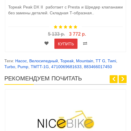
Topeak Peak DX II работает с Presta и Шредер клапанами
без замены деталей. Складная Т-образная..
5 133 р.
3 772 р.
КУПИТЬ
Теги:
Насос
,
Велосипедный
,
Topeak
,
Mountain
,
TT G
,
Twni
,
Turbo
,
Pump
,
TMTT-1G
,
4710069681633
,
883466017450
РЕКОМЕНДУЕМ ПОЧИТАТЬ