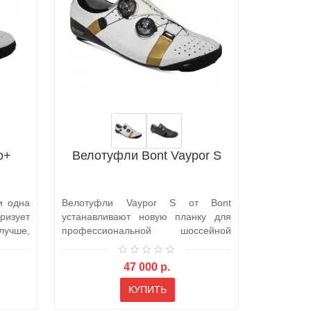
o+
Велотуфли Bont Vaypor S
По
велоси
и одна
Велотуфли Vaypor S от Bont
Сменны
изует
устанавливают новую планку для
велосипед
учше,
профессиональной шоссейной
официальн
обуви. Нынешний..
про..
47 000 р.
КУПИТЬ