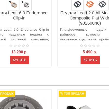
ли Leatt 6.0 Endurance
Педали Leatt 2.0 All Mo
Clip-in
Composite Flat Wid
(90260046)
и Leatt 6.0 Endurance Clip-in
Платформенные педал
о надежные педали с
райдеров, которым 
овой системой крепления,
уверенное сцепление, прочн
отанн..
простое обслуживан..
13 290 р.
5 490 р.
КУПИТЬ
КУПИТЬ
 ПРОДАЖ
ТОП ПРОДАЖ