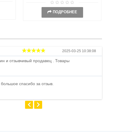
ПОДРОБНЕЕ
Андрей
2025-03-25 10:38:08
ин и отзывчивый продавец . Товары
Петр , отличн
стоимости . В
быстро ...
 большое спасибо за отзыв.
Андрей