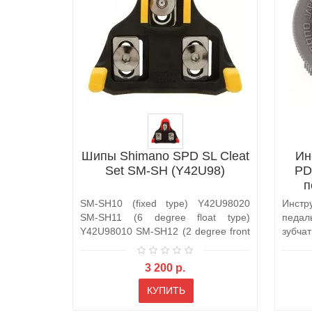
Шипы Shimano SPD SL Cleat
Ин
Set SM-SH (Y42U98)
PD
п
SM-SH10 (fixed type) Y42U98020
Инстр
SM-SH11 (6 degree float type)
педал
Y42U98010 SM-SH12 (2 degree front
зубча
c..
исп..
3 200 р.
КУПИТЬ