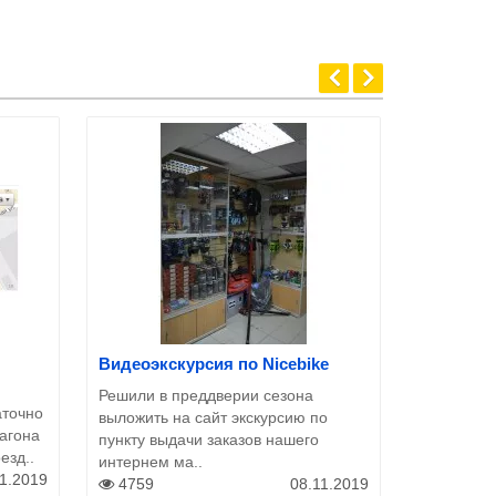
Видеоэкскурсия по Nicebike
Как сдела
Решили в преддверии сезона
Как сделат
аточно
выложить на сайт экскурсию по
магазине 
вагона
пункту выдачи заказов нашего
пожалуйст
езд..
интернем ма..
станет с..
11.2019
4759
08.11.2019
12978