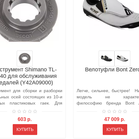
струмент Shimano TL-
Велотуфли Bont Zer
40 для обслуживания
едалей (Y42A09000)
умент для сборки и разборки
Легче, сильнее, быстрее! Н
ьных осей состоящих из 10-и
модель не характер
тых пластиковых гаек. Для
философию бренда Bont л
чем Bont..
603 р.
47 009 р.
КУПИТЬ
КУПИТЬ