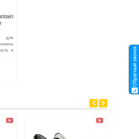
untain
e
и для
нужны
ость и