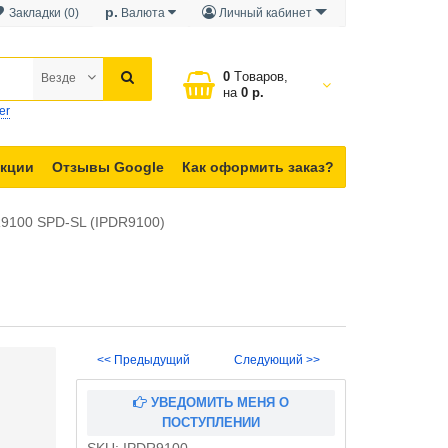
р.
Закладки (0)
Валюта
Личный кабинет
0
Tоваров,
Везде
на
0 р.
er
кции
Отзывы Google
Как оформить заказ?
R9100 SPD-SL (IPDR9100)
<< Предыдущий
Следующий >>
УВЕДОМИТЬ МЕНЯ О
ПОСТУПЛЕНИИ
SKU:
IPDR9100