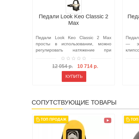
Педали Look Keo Classic 2
Педа
Max
Педали Look Keo Classic 2 Max
Педал
просты в использовании, можно
— эт
регулировать натяжение при
клипс
встегивании и..
разраб
12 054 р.
10 714 р.
КУПИТЬ
СОПУТСТВУЮЩИЕ ТОВАРЫ
ТОП ПРОДАЖ
ТОП