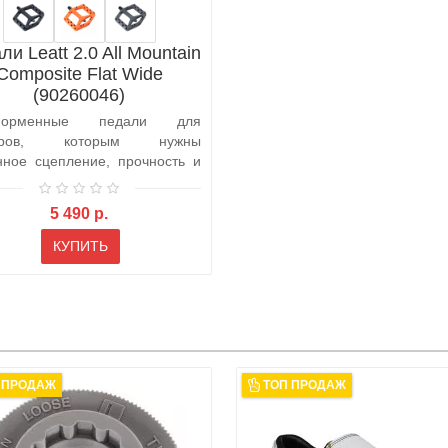
и Leatt 2.0 All Mountain
Composite Flat Wide
(90260046)
форменные педали для
еров, которым нужны
нное сцепление, прочность и
е обслуживан..
5 490 р.
КУПИТЬ
 ПРОДАЖ
ТОП ПРОДАЖ