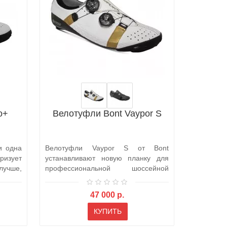
o+
Велотуфли Bont Vaypor S
По
велоси
и одна
Велотуфли Vaypor S от Bont
Сменны
изует
устанавливают новую планку для
велосипед
учше,
профессиональной шоссейной
официальн
обуви. Нынешний..
про..
47 000 р.
КУПИТЬ