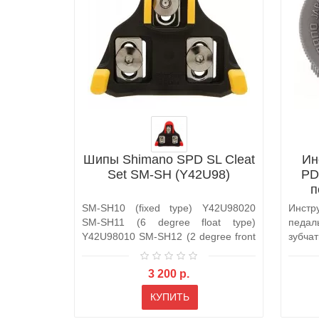
Шипы Shimano SPD SL Cleat
Ин
Set SM-SH (Y42U98)
PD
п
SM-SH10 (fixed type) Y42U98020
Инстр
SM-SH11 (6 degree float type)
педал
Y42U98010 SM-SH12 (2 degree front
зубча
c..
исп..
3 200 р.
КУПИТЬ