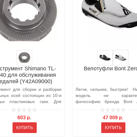
струмент Shimano TL-
Велотуфли Bont Zer
40 для обслуживания
едалей (Y42A09000)
умент для сборки и разборки
Легче, сильнее, быстрее! Н
ьных осей состоящих из 10-и
модель не характер
тых пластиковых гаек. Для
философию бренда Bont л
чем Bont..
603 р.
47 009 р.
КУПИТЬ
КУПИТЬ