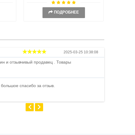
ПОДРОБНЕЕ
Андрей
2025-03-25 10:38:08
ин и отзывчивый продавец . Товары
Петр , отличн
стоимости . В
быстро ...
 большое спасибо за отзыв.
Андрей