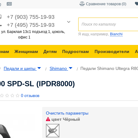
Сравнение товаров (0)
+7 (903) 755-19-93
+7 (495) 755-19-93
, ул. Барклая 13с1 подъезд 1, цоколь,
Я ищу, например,
Bianchi
офис 1
инам
Женщинам
Детям
Подросткам
Производители
А
Педали и шипы
Shimano
Педали Shimano Ultegra R8
0 SPD-SL (IPDR8000)
0 отзывов
Очистить параметры
цвет
Чёрный