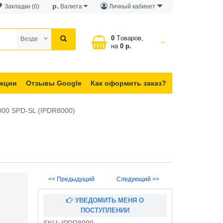
р.
Закладки (0)
Валюта
Личный кабинет
0
Tоваров,
Везде
на
0 р.
кции
Отзывы Google
Как оформить заказ?
000 SPD-SL (IPDR8000)
<< Предыдущий
Следующий >>
УВЕДОМИТЬ МЕНЯ О
ПОСТУПЛЕНИИ
SKU:
IPDR8000