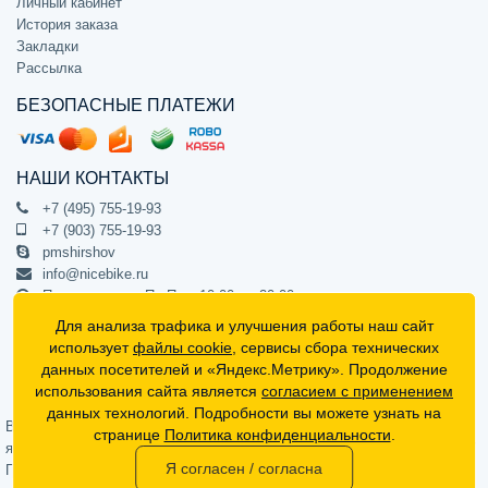
Личный кабинет
История заказа
Закладки
Рассылка
БЕЗОПАСНЫЕ ПЛАТЕЖИ
НАШИ КОНТАКТЫ
+7 (495) 755-19-93
+7 (903) 755-19-93
pmshirshov
info@nicebike.ru
Прием звонков Пн-Пт с 10:00 до 20:00
ПВЗ Пн-Пт с 10:00 до 20:00
Для анализа трафика и улучшения работы наш сайт
г. Москва, ул. Барклая 13с1
использует
файлы cookie
, сервисы сбора технических
подъезд 1, цокольный этаж, офис 1
данных посетителей и «Яндекс.Метрику». Продолжение
использования сайта является
согласием с применением
Официальный интернет-магазин NiceBike © 2012 - 2026
данных технологий. Подробности вы можете узнать на
Вся информация на сайте носит ознакомительный характер, не
странице
Политика конфиденциальности
.
является публичной офертой (определяемой положениями Статьи 437
Я согласен / согласна
Гражданского кодекса РФ) и не может в полной мере передавать