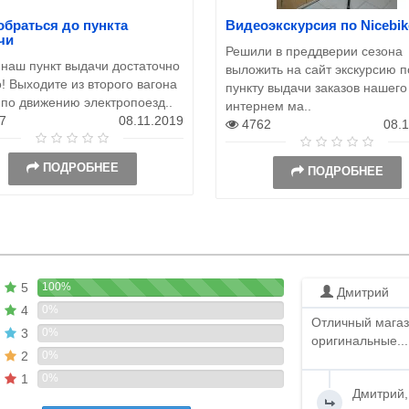
обраться до пункта
Видеоэкскурсия по Nicebik
чи
Решили в преддверии сезона
 наш пункт выдачи достаточно
выложить на сайт экскурсию п
! Выходите из второго вагона
пункту выдачи заказов нашего
 по движению электропоезд..
интернем ма..
7
08.11.2019
4762
08.
ПОДРОБНЕЕ
ПОДРОБНЕЕ
5
100%
Дмитрий
4
0%
Отличный магаз
3
0%
оригинальные...
2
0%
1
0%
Дмитрий,