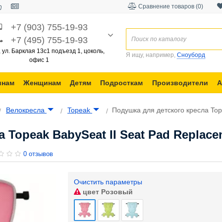
Сравнение товаров (0)
+7 (903) 755-19-93
+7 (495) 755-19-93
, ул. Барклая 13с1 подъезд 1, цоколь,
Я ищу, например,
Сноуборд
офис 1
инам
Женщинам
Детям
Подросткам
Производители
А
Велокресла
Topeak
Подушка для детского кресла Top
 Topeak BabySeat II Seat Pad Replace
0 отзывов
Очистить параметры
цвет
Розовый