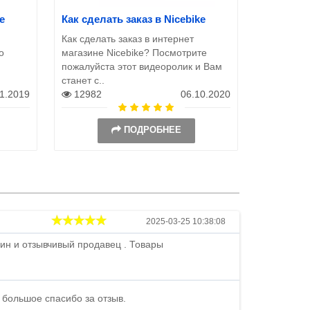
e
Как сделать заказ в Nicebike
Как сделать заказ в интернет
о
магазине Nicebike? Посмотрите
пожалуйста этот видеоролик и Вам
станет с..
11.2019
12982
06.10.2020
ПОДРОБНЕЕ
Андрей
2025-03-25 10:38:08
ин и отзывчивый продавец . Товары
Петр , отличн
стоимости . В
быстро ...
 большое спасибо за отзыв.
Андрей