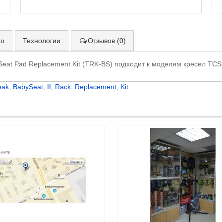
ео
Технологии
Отзывов (0)
 Seat Pad Replacement Kit (TRK-BS) подходит к моделям кресел T
eak
,
BabySeat
,
II
,
Rack
,
Replacement
,
Kit