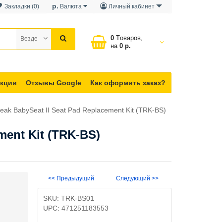
р.
Закладки (0)
Валюта
Личный кабинет
0
Tоваров,
Везде
на
0 р.
кции
Отзывы Google
Как оформить заказ?
eak BabySeat II Seat Pad Replacement Kit (TRK-BS)
ment Kit (TRK-BS)
<< Предыдущий
Следующий >>
SKU:
TRK-BS01
UPC:
471251183553