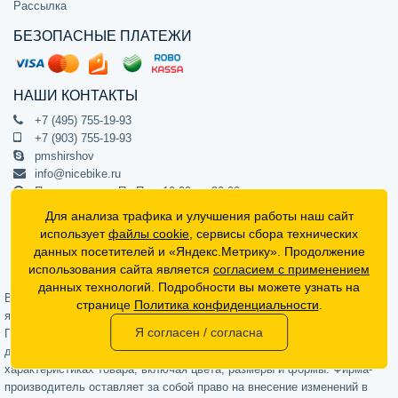
Рассылка
БЕЗОПАСНЫЕ ПЛАТЕЖИ
НАШИ КОНТАКТЫ
+7 (495) 755-19-93
+7 (903) 755-19-93
pmshirshov
info@nicebike.ru
Прием звонков Пн-Пт с 10:00 до 20:00
ПВЗ Пн-Пт с 10:00 до 20:00
Для анализа трафика и улучшения работы наш сайт
г. Москва, ул. Барклая 13с1
использует
файлы cookie
, сервисы сбора технических
подъезд 1, цокольный этаж, офис 1
данных посетителей и «Яндекс.Метрику». Продолжение
использования сайта является
согласием с применением
Официальный интернет-магазин NiceBike © 2012 - 2026
данных технологий. Подробности вы можете узнать на
Вся информация на сайте носит ознакомительный характер, не
странице
Политика конфиденциальности
.
является публичной офертой (определяемой положениями Статьи 437
Я согласен / согласна
Гражданского кодекса РФ) и не может в полной мере передавать
достоверную информацию о свойствах, комплектации и
характеристиках товара, включая цвета, размеры и формы. Фирма-
производитель оставляет за собой право на внесение изменений в