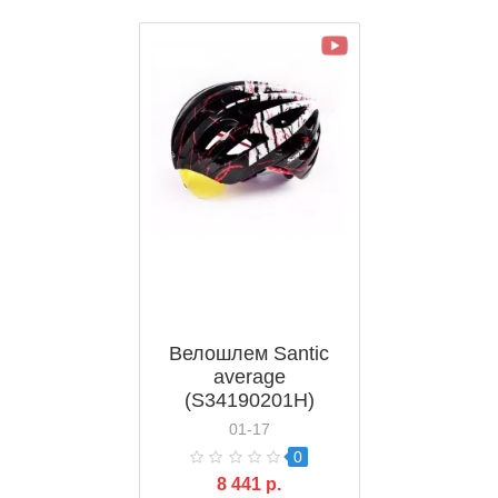
Велошлем Santic
average
(S34190201H)
01-17
0
8 441 р.