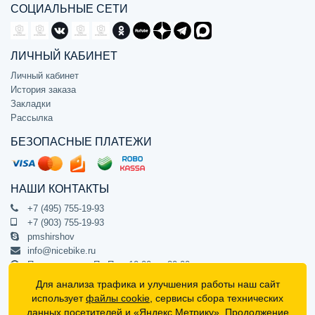
СОЦИАЛЬНЫЕ СЕТИ
ЛИЧНЫЙ КАБИНЕТ
Личный кабинет
История заказа
Закладки
Рассылка
БЕЗОПАСНЫЕ ПЛАТЕЖИ
НАШИ КОНТАКТЫ
+7 (495) 755-19-93
+7 (903) 755-19-93
pmshirshov
info@nicebike.ru
Прием звонков Пн-Пт с 10:00 до 20:00
ПВЗ Пн-Пт с 10:00 до 20:00
Для анализа трафика и улучшения работы наш сайт
г. Москва, ул. Барклая 13с1
использует
файлы cookie
, сервисы сбора технических
подъезд 1, цокольный этаж, офис 1
данных посетителей и «Яндекс.Метрику». Продолжение