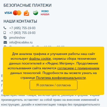
БЕЗОПАСНЫЕ ПЛАТЕЖИ
НАШИ КОНТАКТЫ
+7 (495) 755-19-93
+7 (903) 755-19-93
pmshirshov
info@nicebike.ru
Прием звонков Пн-Пт с 10:00 до 20:00
ПВЗ Пн-Пт с 10:00 до 20:00
Для анализа трафика и улучшения работы наш сайт
г. Москва, ул. Барклая 13с1
использует
файлы cookie
, сервисы сбора технических
подъезд 1, цокольный этаж, офис 1
данных посетителей и «Яндекс.Метрику». Продолжение
использования сайта является
согласием с применением
Официальный интернет-магазин NiceBike © 2012 - 2026
данных технологий. Подробности вы можете узнать на
Вся информация на сайте носит ознакомительный характер, не
странице
Политика конфиденциальности
.
является публичной офертой (определяемой положениями Статьи 437
Я согласен / согласна
Гражданского кодекса РФ) и не может в полной мере передавать
достоверную информацию о свойствах, комплектации и
характеристиках товара, включая цвета, размеры и формы. Фирма-
производитель оставляет за собой право на внесение изменений в
конструкцию, дизайн и комплектацию товара без предварительного