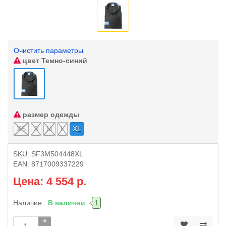
Очистить параметры
цвет
Темно-синий
размер одежды
XS
S
M
L
XL
SKU:
SF3M504448XL
EAN:
8717009337229
Цена: 4 554 р.
Наличие:
В наличии
1