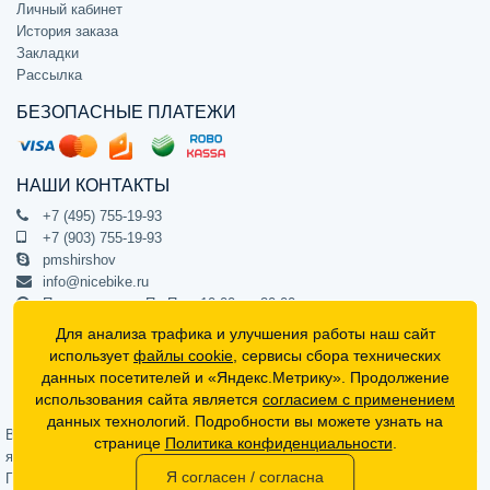
Личный кабинет
История заказа
Закладки
Рассылка
БЕЗОПАСНЫЕ ПЛАТЕЖИ
НАШИ КОНТАКТЫ
+7 (495) 755-19-93
+7 (903) 755-19-93
pmshirshov
info@nicebike.ru
Прием звонков Пн-Пт с 10:00 до 20:00
ПВЗ Пн-Пт с 10:00 до 20:00
Для анализа трафика и улучшения работы наш сайт
г. Москва, ул. Барклая 13с1
использует
файлы cookie
, сервисы сбора технических
подъезд 1, цокольный этаж, офис 1
данных посетителей и «Яндекс.Метрику». Продолжение
использования сайта является
согласием с применением
Официальный интернет-магазин NiceBike © 2012 - 2026
данных технологий. Подробности вы можете узнать на
Вся информация на сайте носит ознакомительный характер, не
странице
Политика конфиденциальности
.
является публичной офертой (определяемой положениями Статьи 437
Я согласен / согласна
Гражданского кодекса РФ) и не может в полной мере передавать