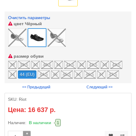
Очистить параметры
цвет
Чёрный
размер обуви
39
39,5
40
40,5
41
41,5
42
42,5
43
43,5
44
44 (EU)
44,5
45
45,5
46
46,5
47
47,5
<< Предыдущий
Следующий >>
SKU:
Riot
Цена: 16 637 р.
Наличие:
В наличии
1