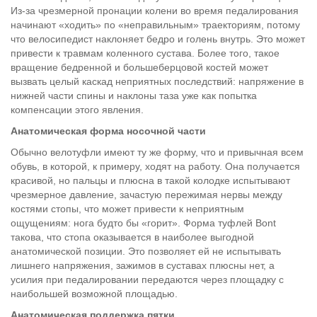
Из-за чрезмерной пронации колени во время педалирования
начинают «ходить» по «неправильным» траекториям, потому
что велосипедист наклоняет бедро и голень внутрь. Это может
привести к травмам коленного сустава. Более того, такое
вращение бедренной и большеберцовой костей может
вызвать целый каскад неприятных последствий: напряжение в
нижней части спины и наклоны таза уже как попытка
компенсации этого явления.
Анатомическая форма носочной части
Обычно велотуфли имеют ту же форму, что и привычная всем
обувь, в которой, к примеру, ходят на работу. Она получается
красивой, но пальцы и плюсна в такой колодке испытывают
чрезмерное давление, зачастую пережимая нервы между
костями стопы, что может привести к неприятным
ощущениям: нога будто бы «горит». Форма туфлей Bont
такова, что стопа оказывается в наиболее выгодной
анатомической позиции. Это позволяет ей не испытывать
лишнего напряжения, зажимов в суставах плюсны нет, а
усилия при педалировании передаются через площадку с
наибольшей возможной площадью.
Анатомическая поддержка пятки