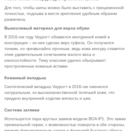
Для того, чтобы шипы можно было выставить с прецизионной
точностью, подошва в месте крепления удобным образом
размечена.
Выносливый материал для верха обуви
В 2016-ом году Vaypor+ обзавелся кенгуриной кожей в
конструкции – из нее сделан верх туфель. Он получился
тонким, но чрезвычайно прочным, ведь кожа кенгуру славится
этим удивительным сочетанием малого веса и
износостойкости. Тему классики удачно обыгрывают
простроченные кожаные вставки.
Кожанный вкладыш
Синтетический вкладыш Vaypor+ в 2016-ом сменился
натуральным, из высококачественной телячьей кожи, что
придало внутренней отделке мягкость и шик.
Система затяжки
Используется пара круглых замков модели BOA IP1. Это замки
премиальной серии, с возможностью поворота в обе стороны,
мелким фиксированным шагом и функцией быстрого сброса.