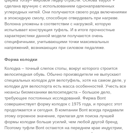
фирма Toray– мировой лидер отрасли. Основа Vaypor +
сделана вручную с использованием однонаправленных
углеродных нитей. Они получаются своего рода включениями
в эпоксидную смолу, способную отвердевать при нагреве.
Волокна уложены в соответствии с нагрузкой, которую
испытывает конструкция туфель. И в итоге прочностные
характеристики данной модели получаются очень
специфичными, учитывающими точки максимальных
напряжений, возникающих при силовом педаляже.
Форма колодки
Колодка – точный слепок стопы, вокруг которого строится
велосипедная обувь. Обычно производители не выпускают
специальных колодок для велотуфель, хотя на самом деле, у
колодки для велоспорта есть масса особенностей. Учесть все
нюансы биомеханики велосипедиста – большое дело,
требующее постоянных исследований. Фирма Bont
совершенствует форму колодок с 1975 года, и процесс этот
продолжается и сегодня. В компании Bont всегда придавали
этому огромное значение, прилагая для поиска лучшей
формы колодки больше усилий, чем любой другой бренд.
Поэтому туфли Bont остаются на переднем крае индустрии,