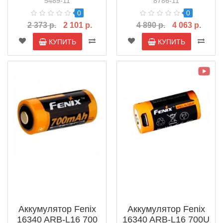
5489-11
8786-11
0
0
2 373 р.
2 101 р.
4 890 р.
4 063 р.
КУПИТЬ
КУПИТЬ
Аккумулятор Fenix
Аккумулятор Fenix
16340 ARB-L16 700
16340 ARB-L16 700U