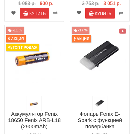
1 083 р.
900 р.
3 753 р.
3 051 р.
КУПИТЬ
КУПИТЬ
-11 %
-17 %
АКЦИЯ
АКЦИЯ
ТОП ПРОДАЖ
Аккумулятор Fenix
Фонарь Fenix E-
18650 Fenix ARB-L18
Spark с функцией
(2900mAh)
повербанка