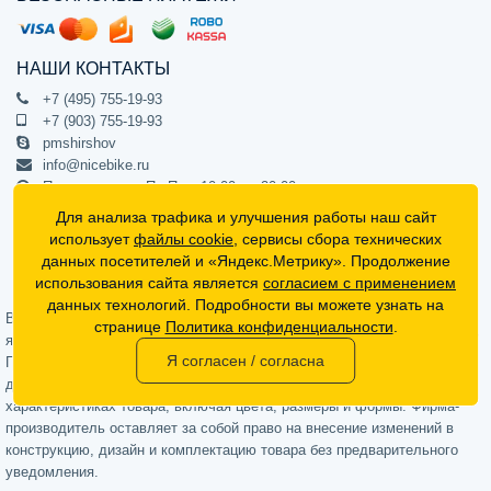
НАШИ КОНТАКТЫ
+7 (495) 755-19-93
+7 (903) 755-19-93
pmshirshov
info@nicebike.ru
Прием звонков Пн-Пт с 10:00 до 20:00
ПВЗ Пн-Пт с 10:00 до 20:00
Для анализа трафика и улучшения работы наш сайт
г. Москва, ул. Барклая 13с1
использует
файлы cookie
, сервисы сбора технических
подъезд 1, цокольный этаж, офис 1
данных посетителей и «Яндекс.Метрику». Продолжение
использования сайта является
согласием с применением
Официальный интернет-магазин NiceBike © 2012 - 2026
данных технологий. Подробности вы можете узнать на
Вся информация на сайте носит ознакомительный характер, не
странице
Политика конфиденциальности
.
является публичной офертой (определяемой положениями Статьи 437
Я согласен / согласна
Гражданского кодекса РФ) и не может в полной мере передавать
достоверную информацию о свойствах, комплектации и
характеристиках товара, включая цвета, размеры и формы. Фирма-
производитель оставляет за собой право на внесение изменений в
конструкцию, дизайн и комплектацию товара без предварительного
уведомления.