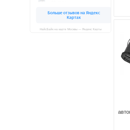
НайсБайк на карте Москвы — Яндекс Карты
авто