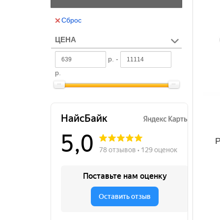
Сброс
ЦЕНА
р. -
р.
Р