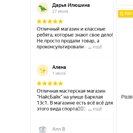
ТОП
Разв