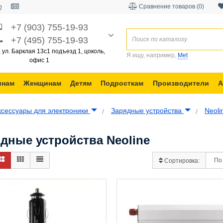
Сравнение товаров (0)
+7 (903) 755-19-93
+7 (495) 755-19-93
, ул. Барклая 13с1 подъезд 1, цоколь,
Я ищу, например,
Met
офис 1
инам
Женщинам
Детям
Подросткам
Производители
А
ксессуары для электроники
Зарядные устройства
Neol
дные устройства Neoline
Сортировка: