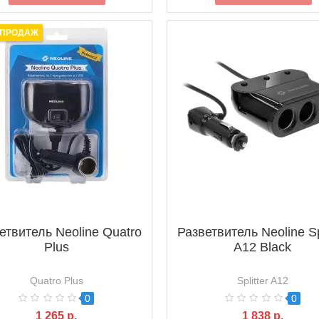
 ПРОДАЖ
етвитель Neoline Quatro
Разветвитель Neoline Spl
Plus
A12 Black
Quatro Plus
Splitter A12
0
0
1 265 р.
1 838 р.