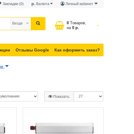
р.
Закладки (0)
Валюта
Личный кабинет
0
Tоваров,
Везде
на
0 р.
кции
Отзывы Google
Как оформить заказ?
ine
Показать: