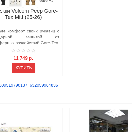
ещё +3
жки Volcom Peep Gore-
Tex Mitt (25-26)
ьте комфорт своих рукавиц с
ендарной защитой от
ферных воздействий Gore-Tex.
е ру..
11 749 р.
КУПИТЬ
009519790137
,
632059984835