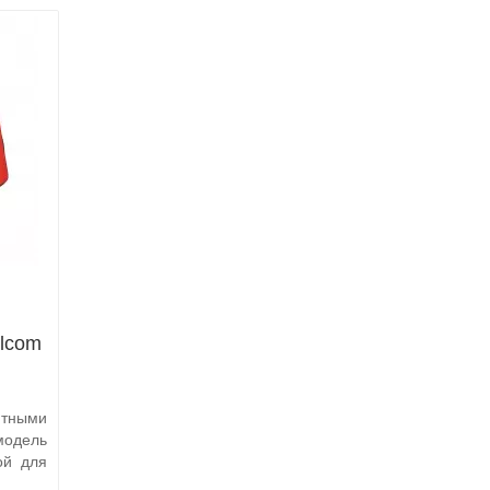
lcom
тными
модель
ой для