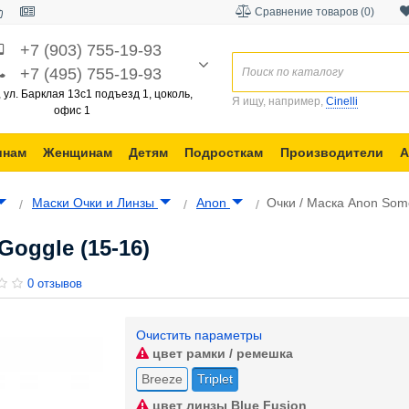
Сравнение товаров (0)
+7 (903) 755-19-93
+7 (495) 755-19-93
, ул. Барклая 13с1 подъезд 1, цоколь,
Я ищу, например,
Cinelli
офис 1
инам
Женщинам
Детям
Подросткам
Производители
А
Маски Очки и Линзы
Anon
Очки / Маска Anon Some
Goggle (15-16)
0 отзывов
Очистить параметры
цвет рамки / ремешка
Breeze
Triplet
цвет линзы
Blue Fusion