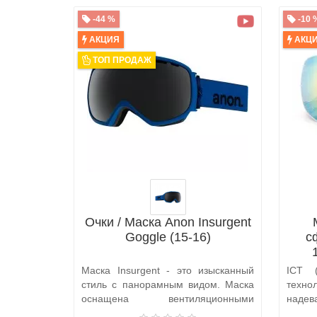
-44 %
-10 
АКЦИЯ
АКЦ
ТОП ПРОДАЖ
Очки / Маска Anon Insurgent
Goggle (15-16)
с
Маска Insurgent - это изысканный
ICT (
стиль с панорамным видом. Маска
техн
оснащена вентиляционными
надев
каналами п..