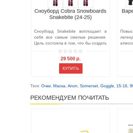
Сноуборд Cobra Snowboards
Варе
Snakebite (24-25)
Сноуборд Snakebite воплощает в
Повыс
себя все самые смелые решения.
лег
Цель состояла в том, что бы создать
атмос
от..
Женски
29 500 р.
КУПИТЬ
Теги:
Очки
,
Маска
,
Anon
,
Somerset
,
Goggle
,
15-16
,
9
РЕКОМЕНДУЕМ ПОЧИТАТЬ