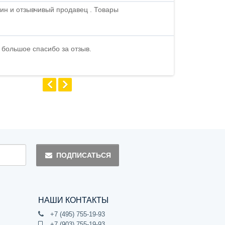
ин и отзывчивый продавец . Товары
Петр , отличн
стоимости . В
быстро ...
 большое спасибо за отзыв.
Андрей
ПОДПИСАТЬСЯ
НАШИ КОНТАКТЫ
+7 (495) 755-19-93
+7 (903) 755-19-93