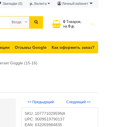
р.
Закладки (0)
Валюта
Личный кабинет
0
Tоваров,
Везде
на
0 р.
кции
Отзывы Google
Как оформить заказ?
rset Goggle (15-16)
<< Предыдущий
Следующий >>
SKU:
10777102959NA
UPC:
9009519790137
EAN:
632059984835