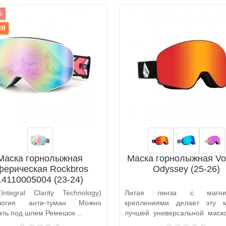
%
ИЯ
Маска горнолыжная
Маска горнолыжная Vo
ферическая Rockbros
Odyssey (25-26)
14110005004 (23-24)
Integral Clarity Technology)
Литая линза с магни
ология анти-туман Можно
креплениями делает эту 
ать под шлем Ремешок ..
лучшей универсальной маск
горных лыж и ..