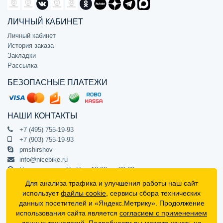
ЛИЧНЫЙ КАБИНЕТ
Личный кабинет
История заказа
Закладки
Рассылка
БЕЗОПАСНЫЕ ПЛАТЕЖИ
НАШИ КОНТАКТЫ
+7 (495) 755-19-93
+7 (903) 755-19-93
pmshirshov
info@nicebike.ru
Прием звонков Пн-Пт с 10:00 до 20:00
ПВЗ Пн-Пт с 10:00 до 20:00
Для анализа трафика и улучшения работы наш сайт
г. Москва, ул. Барклая 13с1
использует
файлы cookie
, сервисы сбора технических
подъезд 1, цокольный этаж, офис 1
данных посетителей и «Яндекс.Метрику». Продолжение
использования сайта является
согласием с применением
Официальный интернет-магазин NiceBike © 2012 - 2026