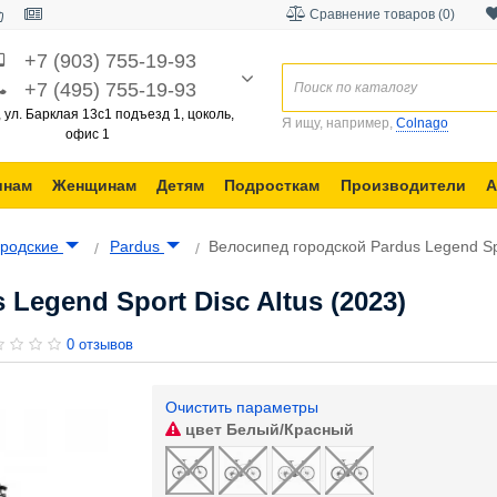
Сравнение товаров (0)
+7 (903) 755-19-93
+7 (495) 755-19-93
, ул. Барклая 13с1 подъезд 1, цоколь,
Я ищу, например,
Colnago
офис 1
инам
Женщинам
Детям
Подросткам
Производители
А
ородские
Pardus
Велосипед городской Pardus Legend Spo
Legend Sport Disc Altus (2023)
0 отзывов
Очистить параметры
цвет
Белый/Красный