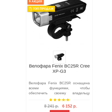
АКЦИЯ
ТОП ПРОДАЖ
Велофара Fenix BC25R Cree
XP-G3
Велофара Fenix BC25R оснащена
всеми функциями, чтобы
обеспечить своему владельцу
качественный свет н..
8 241 р.
6 152 р.