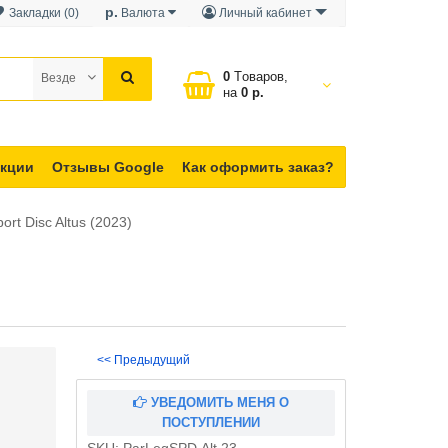
р.
Закладки (0)
Валюта
Личный кабинет
0
Tоваров,
Везде
на
0 р.
кции
Отзывы Google
Как оформить заказ?
rt Disc Altus (2023)
<< Предыдущий
УВЕДОМИТЬ МЕНЯ О
ПОСТУПЛЕНИИ
SKU:
ParLegSPD.Alt.23.