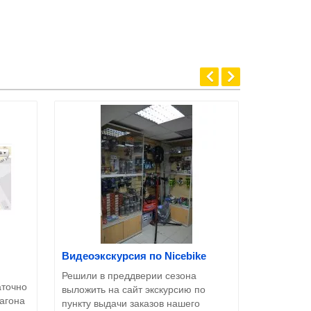
Видеоэкскурсия по Nicebike
Как сдела
Решили в преддверии сезона
Как сделат
аточно
выложить на сайт экскурсию по
магазине 
вагона
пункту выдачи заказов нашего
пожалуйст