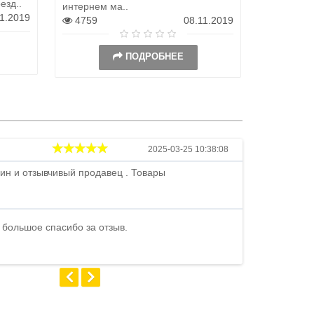
езд..
интернем ма..
станет с..
11.2019
4759
08.11.2019
12979
ПОДРОБНЕЕ
Андрей
2025-03-25 10:38:08
ин и отзывчивый продавец . Товары
Петр , отличн
стоимости . В
быстро ...
 большое спасибо за отзыв.
Андрей