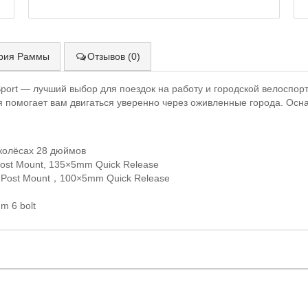
рия Раммы
Отзывов (0)
ort — лучший выбор для поездок на работу и городской велоспорт
я помогает вам двигаться уверенно через оживленные города. Осн
а колёсах 28 дюймов
Post Mount, 135×5mm Quick Release
m，Post Mount，100×5mm Quick Release
m 6 bolt