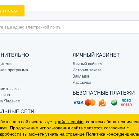
магазин
ЛНИТЕЛЬНО
ЛИЧНЫЙ КАБИНЕТ
дители
Личный кабинет
кая программа
История заказа
Закладки
Рассылка
мить заказ
БЕЗОПАСНЫЕ ПЛАТЕЖИ
азина
на Яндексе
ЛЬНЫЕ СЕТИ
аботы наш сайт использует
файлы cookie
, сервисы сбора техническ
ику». Продолжение использования сайта является
согласием с
дробности вы можете узнать на странице
Политика конфиденциаль
р, не является публичной офертой (определяемой положениями Статьи 