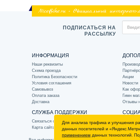
NiceBike.ru - Официальный интернет-
ПОДПИСАТЬСЯ НА
РАССЫЛКУ
ИНФОРМАЦИЯ
ДОПО
Наши реквизиты
Произво
Схема проезда
Партнёрс
Политика Безопасности
Акции
Условия соглашения
Новости
Самовывоз
Как офор
Оплата заказа
Гимн маг
Доставка
Отзывы 
СЛУЖБА ПОДДЕРЖКИ
СОЦИА
Связаться с нами
Для анализа трафика и улучшения р
Карта сайта
данных посетителей и «Яндекс.Метр
применением
данных технологий. По
Вся информация на сайте носит ознакомительный характе