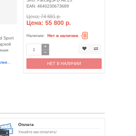
EAN:
4640230673689
Цена: 74 881 р.
Цена: 55 800 р.
Наличие:
Нет в наличии
0
d Sport
одской
иния
лее...
НЕТ В НАЛИЧИИ
Оплата
Узнайте как оплатить!