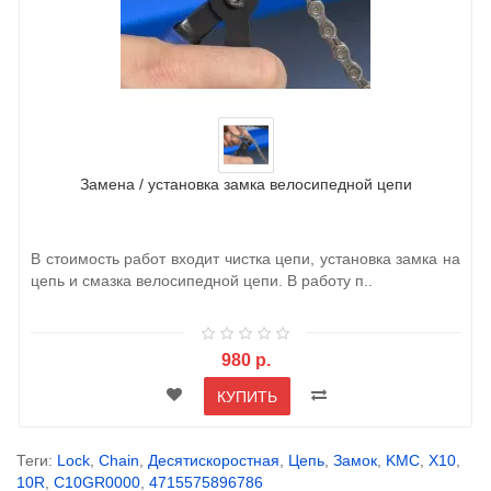
Замена / установка замка велосипедной цепи
В стоимость работ входит чистка цепи, установка замка на
цепь и смазка велосипедной цепи. В работу п..
980 р.
КУПИТЬ
Теги:
Lock
,
Chain
,
Десятискоростная
,
Цепь
,
Замок
,
KMC
,
X10
,
10R
,
C10GR0000
,
4715575896786