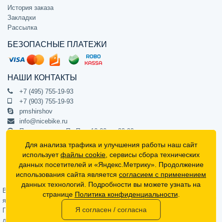
История заказа
Закладки
Рассылка
БЕЗОПАСНЫЕ ПЛАТЕЖИ
НАШИ КОНТАКТЫ
+7 (495) 755-19-93
+7 (903) 755-19-93
pmshirshov
info@nicebike.ru
Прием звонков Пн-Пт с 10:00 до 20:00
ПВЗ Пн-Пт с 10:00 до 20:00
Для анализа трафика и улучшения работы наш сайт
г. Москва, ул. Барклая 13с1
использует
файлы cookie
, сервисы сбора технических
подъезд 1, цокольный этаж, офис 1
данных посетителей и «Яндекс.Метрику». Продолжение
использования сайта является
согласием с применением
Официальный интернет-магазин NiceBike © 2012 - 2026
данных технологий. Подробности вы можете узнать на
Вся информация на сайте носит ознакомительный характер, не
странице
Политика конфиденциальности
.
является публичной офертой (определяемой положениями Статьи 437
Я согласен / согласна
Гражданского кодекса РФ) и не может в полной мере передавать
достоверную информацию о свойствах, комплектации и