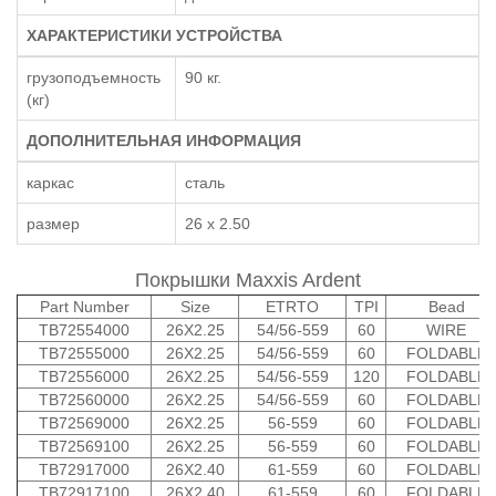
ХАРАКТЕРИСТИКИ УСТРОЙСТВА
грузоподъемность
90 кг.
(кг)
ДОПОЛНИТЕЛЬНАЯ ИНФОРМАЦИЯ
каркас
сталь
размер
26 х 2.50
Покрышки Maxxis Ardent
Part Number
Size
ETRTO
TPI
Bead
TB72554000
26X2.25
54/56-559
60
WIRE
TB72555000
26X2.25
54/56-559
60
FOLDABLE
TB72556000
26X2.25
54/56-559
120
FOLDABLE
TB72560000
26X2.25
54/56-559
60
FOLDABLE
TB72569000
26X2.25
56-559
60
FOLDABLE
TB72569100
26X2.25
56-559
60
FOLDABLE
TB72917000
26X2.40
61-559
60
FOLDABLE
TB72917100
26X2.40
61-559
60
FOLDABLE