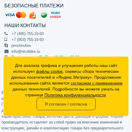
БЕЗОПАСНЫЕ ПЛАТЕЖИ
НАШИ КОНТАКТЫ
+7 (495) 755-19-93
+7 (903) 755-19-93
pmshirshov
info@nicebike.ru
Прием звонков Пн-Пт с 10:00 до 20:00
ПВЗ Пн-Пт с 10:00 до 20:00
Для анализа трафика и улучшения работы наш сайт
г. Москва, ул. Барклая 13с1
использует
файлы cookie
, сервисы сбора технических
подъезд 1, цокольный этаж, офис 1
данных посетителей и «Яндекс.Метрику». Продолжение
использования сайта является
согласием с применением
Официальный интернет-магазин NiceBike © 2012 - 2026
данных технологий. Подробности вы можете узнать на
Вся информация на сайте носит ознакомительный характер, не
странице
Политика конфиденциальности
.
является публичной офертой (определяемой положениями Статьи 437
Я согласен / согласна
Гражданского кодекса РФ) и не может в полной мере передавать
достоверную информацию о свойствах, комплектации и
характеристиках товара, включая цвета, размеры и формы. Фирма-
производитель оставляет за собой право на внесение изменений в
конструкцию, дизайн и комплектацию товара без предварительного