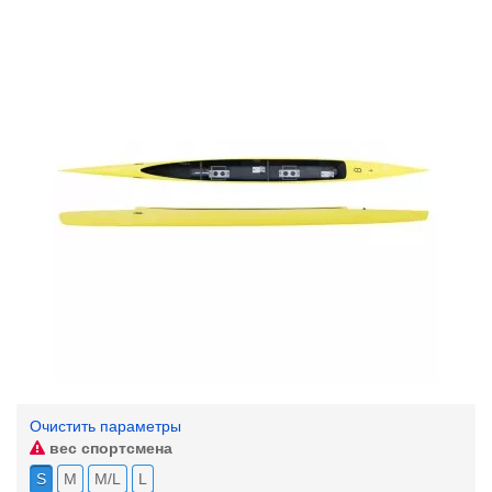
Очистить параметры
вес спортсмена
S
M
M/L
L