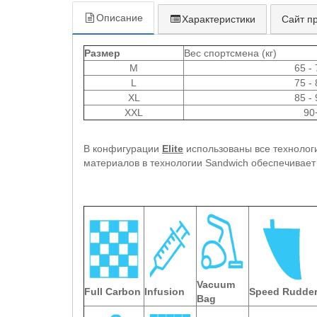
Описание
Характеристики
Сайт п
Размер
Вес спортсмена (кг)
M
65 -
L
75 -
XL
85 -
XXL
90
В конфигурации
Elite
использованы все технолог
материалов в технологии Sandwich обеспечивает
Vacuum
Full Carbon
Infusion
Speed Rudde
Bag