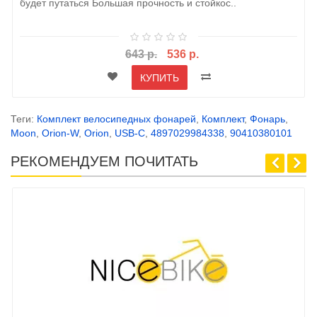
будет путаться Большая прочность и стойкос..
643 р.
536 р.
КУПИТЬ
Теги:
Комплект велосипедных фонарей
,
Комплект
,
Фонарь
,
Moon
,
Orion-W
,
Orion
,
USB-C
,
4897029984338
,
90410380101
РЕКОМЕНДУЕМ ПОЧИТАТЬ