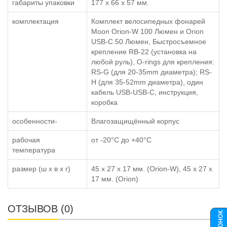
габариты упаковки
177 x 66 x 57 мм.
комплектация
Комплект велосипедных фонарей
Moon Orion-W 100 Люмен и Orion
USB-C 50 Люмен, Быстросъемное
крепление RB-22 (установка на
любой руль), O-rings для крепления:
RS-G (для 20-35mm диаметра); RS-
H (для 35-52mm диаметра), один
кабель USB-USB-С, инструкция,
коробка
особенности-
Влагозащищённый корпус
рабочая
от -20°C до +40°C
температура
размер (ш x в x г)
45 x 27 x 17 мм. (Orion-W), 45 x 27 x
17 мм. (Orion)
ОТЗЫВОВ (0)