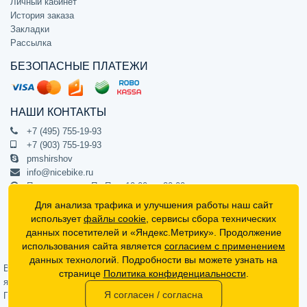
Личный кабинет
История заказа
Закладки
Рассылка
БЕЗОПАСНЫЕ ПЛАТЕЖИ
НАШИ КОНТАКТЫ
+7 (495) 755-19-93
+7 (903) 755-19-93
pmshirshov
info@nicebike.ru
Прием звонков Пн-Пт с 10:00 до 20:00
ПВЗ Пн-Пт с 10:00 до 20:00
Для анализа трафика и улучшения работы наш сайт
г. Москва, ул. Барклая 13с1
использует
файлы cookie
, сервисы сбора технических
подъезд 1, цокольный этаж, офис 1
данных посетителей и «Яндекс.Метрику». Продолжение
использования сайта является
согласием с применением
Официальный интернет-магазин NiceBike © 2012 - 2026
данных технологий. Подробности вы можете узнать на
Вся информация на сайте носит ознакомительный характер, не
странице
Политика конфиденциальности
.
является публичной офертой (определяемой положениями Статьи 437
Я согласен / согласна
Гражданского кодекса РФ) и не может в полной мере передавать