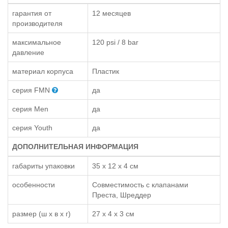
гарантия от
12 месяцев
производителя
максимальное
120 psi / 8 bar
давление
материал корпуса
Пластик
серия FMN
да
серия Men
да
серия Youth
да
ДОПОЛНИТЕЛЬНАЯ ИНФОРМАЦИЯ
габариты упаковки
35 x 12 x 4 см
особенности
Совместимость с клапанами
Преста, Шреддер
размер (ш x в x г)
27 x 4 x 3 см