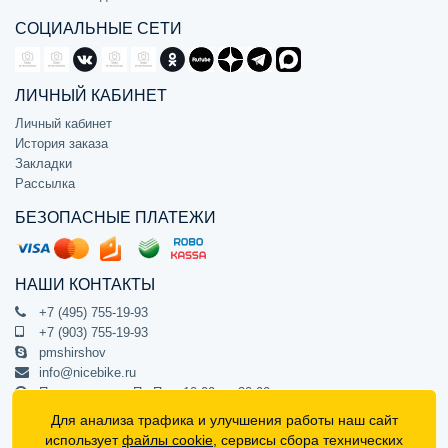
СОЦИАЛЬНЫЕ СЕТИ
ЛИЧНЫЙ КАБИНЕТ
Личный кабинет
История заказа
Закладки
Рассылка
БЕЗОПАСНЫЕ ПЛАТЕЖИ
НАШИ КОНТАКТЫ
+7 (495) 755-19-93
+7 (903) 755-19-93
pmshirshov
info@nicebike.ru
Прием звонков Пн-Пт с 10:00 до 20:00
ПВЗ Пн-Пт с 10:00 до 20:00
Для анализа трафика и улучшения работы наш сайт
г. Москва, ул. Барклая 13с1
использует
файлы cookie
, сервисы сбора технических