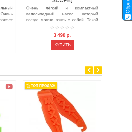
SCOPE)
льный
Очень лёгкий и компактный
Очень
велосипедный насос, который
воляет
всегда можно взять с собой. Такой
насос легко ..
3 490 р.
КУПИТЬ
ТОП ПРОДАЖ
ТОП ПР