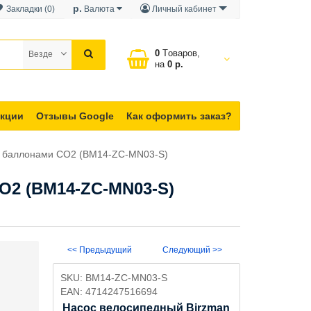
р.
Закладки (0)
Валюта
Личный кабинет
0
Tоваров,
Везде
на
0 р.
кции
Отзывы Google
Как оформить заказ?
d с баллонами CO2 (BM14-ZC-MN03-S)
CO2 (BM14-ZC-MN03-S)
<< Предыдущий
Следующий >>
SKU:
BM14-ZC-MN03-S
EAN:
4714247516694
Насос велосипедный Birzman