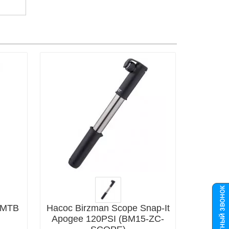
y MTB
Насос Birzman Scope Snap-It
Apogee 120PSI (BM15-ZC-