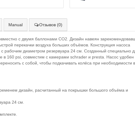
Manual
Отзывов (0)
 совместно с двумя баллонами CO2. Дизайн навеян зарекомендовав
быстрой перекачки воздуха больших объёмов. Конструкция насоса
C с рабочим диаметром резервуара 24 см. Созданный специально 
в 160 psi, совместим с камерами sсhrader и presta. Насос удобен
переносить с собой, чтобы подкачивать колёса при необходимости 
ременем дизайн, расчитанный на покрышки большого объёма и
вуара 24 см.
мплекте.