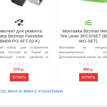
омплект для ремонта
Монтажки Birzman We
мер Birzman Feextube
Tire Lever 3PCS/SET (
(BM09-PO-AFT-02-K)
WG-SET)
той набор для устранения
Монтажки из специаль
лов. Состоит из "Терки" из
высокопрочного пла
авеющей стали, удобной в
Дополнительный канал на об
зова..
стороне, сп..
570 р.
490 р.
КУПИТЬ
КУПИТЬ
CO2
,
BM14-ZC-MN03-S
,
4714247516694