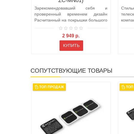
ZC-MN01)
Зарекомендовавший себя и
Стил
проверенный временем дизайн
теле
Расчитанный на покрышки большого
компа
объёма и..
создат
2 949 р.
КУПИТЬ
СОПУТСТВУЮЩИЕ ТОВАРЫ
ТОП ПРОДАЖ
ТОП