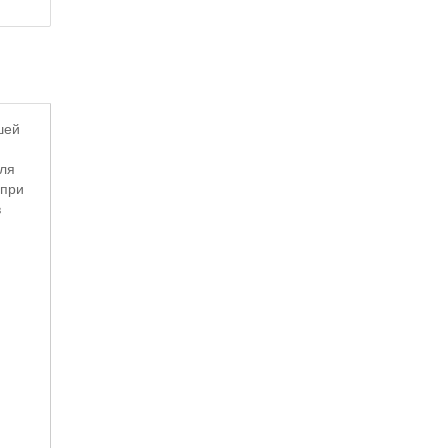
шей
для
 при
в