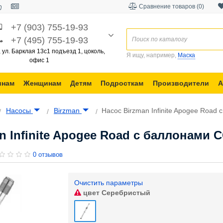
Сравнение товаров (0)
+7 (903) 755-19-93
+7 (495) 755-19-93
, ул. Барклая 13с1 подъезд 1, цоколь,
Я ищу, например,
Маска
офис 1
инам
Женщинам
Детям
Подросткам
Производители
А
Насосы
Birzman
Насос Birzman Infinite Apogee Roa
 Infinite Apogee Road с баллонами 
0 отзывов
Очистить параметры
цвет
Серебристый