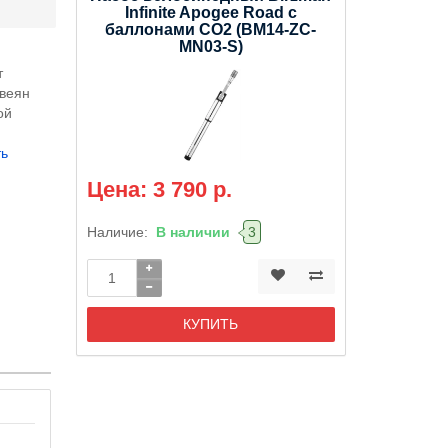
Infinite Apogee Road с
баллонами CO2 (BM14-ZC-
MN03-S)
т
авеян
ой
а
ть
Цена: 3 790 р.
Наличие:
В наличии
3
КУПИТЬ