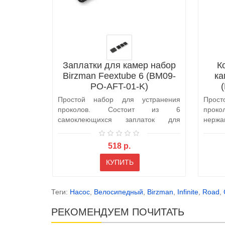
Заплатки для камер набор
К
Birzman Feextube 6 (BM09-
ка
PO-AFT-01-K)
Простой набор для устранения
Прос
проколов. Состоит из 6
проко
самоклеющихся заплаток для
нерж
камеры и 2 для покрыш..
исполь
518 р.
КУПИТЬ
Теги:
Насос
,
Велосипедный
,
Birzman
,
Infinite
,
Road
,
РЕКОМЕНДУЕМ ПОЧИТАТЬ