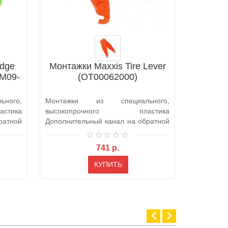
dge
Монтажки Maxxis Tire Lever
Монтаж
BM09-
(OT00062000)
Tire Le
ного,
Монтажки из специального,
Монтажки
стика
высокопрочного пластика
Lever Set
ратной
Дополнительный канал на обратной
для того,
стороне, сп..
же..
741 р.
КУПИТЬ