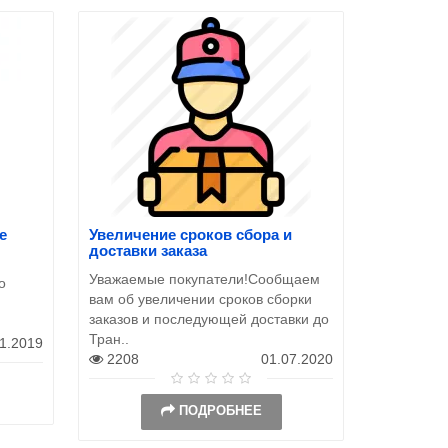
e
Увеличение сроков сбора и
Как сдела
доставки заказа
Как сделат
Уважаемые покупатели!Сообщаем
о
магазине 
вам об увеличении сроков сборки
пожалуйст
заказов и последующей доставки до
станет с..
Тран..
11.2019
12979
2208
01.07.2020
ПОДРОБНЕЕ