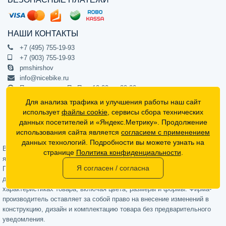
НАШИ КОНТАКТЫ
+7 (495) 755-19-93
+7 (903) 755-19-93
pmshirshov
info@nicebike.ru
Прием звонков Пн-Пт с 10:00 до 20:00
ПВЗ Пн-Пт с 10:00 до 20:00
Для анализа трафика и улучшения работы наш сайт
г. Москва, ул. Барклая 13с1
использует
файлы cookie
, сервисы сбора технических
подъезд 1, цокольный этаж, офис 1
данных посетителей и «Яндекс.Метрику». Продолжение
использования сайта является
согласием с применением
Официальный интернет-магазин NiceBike © 2012 - 2026
данных технологий. Подробности вы можете узнать на
Вся информация на сайте носит ознакомительный характер, не
странице
Политика конфиденциальности
.
является публичной офертой (определяемой положениями Статьи 437
Я согласен / согласна
Гражданского кодекса РФ) и не может в полной мере передавать
достоверную информацию о свойствах, комплектации и
характеристиках товара, включая цвета, размеры и формы. Фирма-
производитель оставляет за собой право на внесение изменений в
конструкцию, дизайн и комплектацию товара без предварительного
уведомления.