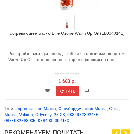
Согревающее масло Elite Ozone Warm Up Oil (EL0040141)
Разогрейте мышцы перед любыми занятиями спортом!
Warm Up Oil – это решение, которое эффективно подг..
1 600 р.
КУПИТЬ
Теги:
Горнолыжная Маска
,
Сноубордическая Маска
,
Очки
,
Маска
,
Volcom
,
Odyssey
,
25-26
,
0884932392446
,
0884932398905
,
0884932392453
РЕКОМЕНДУЕМ ПОЧИТАТЬ