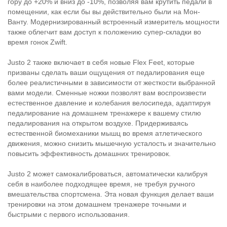
гору до +20% и вниз до -10%, позволяя вам крутить педали в
помещении, как если бы вы действительно были на Мон-
Ванту. Модернизированный встроенный измеритель мощности
также облегчит вам доступ к положению супер-складки во
время гонок Zwift.
Justo 2 также включает в себя новые Flex Feet, которые
призваны сделать ваши ощущения от педалирования еще
более реалистичными в зависимости от жесткости выбранной
вами модели. Сменные ножки позволят вам воспроизвести
естественное давление и колебания велосипеда, адаптируя
педалирование на домашнем тренажере к вашему стилю
педалирования на открытом воздухе. Придерживаясь
естественной биомеханики мышц во время атлетического
движения, можно снизить мышечную усталость и значительно
повысить эффективность домашних тренировок.
Justo 2 может самокалиброваться, автоматически калибруя
себя в наиболее подходящее время, не требуя ручного
вмешательства спортсмена. Эта новая функция делает ваши
тренировки на этом домашнем тренажере точными и
быстрыми с первого использования.