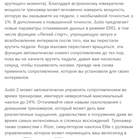
крутящего момента). Благодаря встроенному измерителю
мощности тренажер может мгновенно измерить мощность,
которую вы оказываете на педали, с необычайной точностью ±
1%. В дополнение к повышенной точности, Justo предлагает
новые параметры сглаживания данных в режиме ERG, в том
числе функцию «Легкий старт», упрощающую запуск и
возобновление интервала после того, как вы перестали
крутить педали. Когда маховик перестанет вращаться, эта
функция автоматически снимет сопротивление до тех пор,
пока вы не начнете крутить педали, давая вам несколько
секунд, чтобы пошевелить ногами, прежде чем снова
применить сопротивление, которое вы установили для своих
интервалов.
Justo 2 может автоматически управлять сопротивлением во
время тренировки, имитируя невероятный максимальный
наклон до 24%. Оттачивайте свои навыки скалолазания с
домашним тренажером, который может дать вам
реалистичные ощущения, удовольствие и погружение даже во
время самых интенсивных и сложных восхождений. Тренажер
также совместим с Rizer, симулятором наклона Elite с рулевым
управлением, которое может перемещать ваш велосипед в