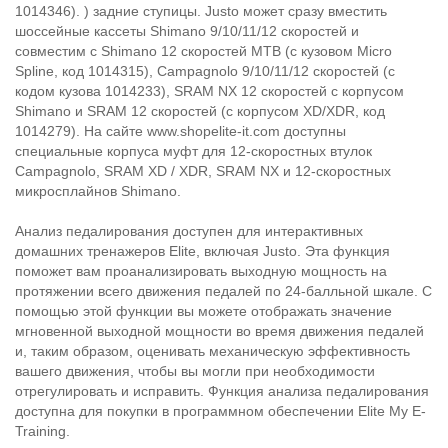
1014346). ) задние ступицы. Justo может сразу вместить
шоссейные кассеты Shimano 9/10/11/12 скоростей и
совместим с Shimano 12 скоростей MTB (с кузовом Micro
Spline, код 1014315), Campagnolo 9/10/11/12 скоростей (с
кодом кузова 1014233), SRAM NX 12 скоростей с корпусом
Shimano и SRAM 12 скоростей (с корпусом XD/XDR, код
1014279). На сайте www.shopelite-it.com доступны
специальные корпуса муфт для 12-скоростных втулок
Campagnolo, SRAM XD / XDR, SRAM NX и 12-скоростных
микросплайнов Shimano.
Анализ педалирования доступен для интерактивных
домашних тренажеров Elite, включая Justo. Эта функция
поможет вам проанализировать выходную мощность на
протяжении всего движения педалей по 24-балльной шкале. С
помощью этой функции вы можете отображать значение
мгновенной выходной мощности во время движения педалей
и, таким образом, оценивать механическую эффективность
вашего движения, чтобы вы могли при необходимости
отрегулировать и исправить. Функция анализа педалирования
доступна для покупки в программном обеспечении Elite My E-
Training.