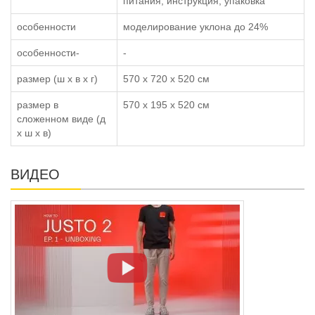
питания, инструкция, упаковка
особенности
моделирование уклона до 24%
особенности-
-
размер (ш x в x г)
570 x 720 x 520 см
размер в
570 x 195 x 520 см
сложенном виде (д
x ш x в)
ВИДЕО