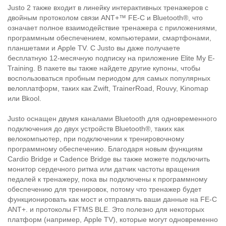
Justo 2 также входит в линейку интерактивных тренажеров с
двойным протоколом связи ANT+™ FE-C и Bluetooth®, что
означает полное взаимодействие тренажера с приложениями,
программным обеспечением, компьютерами, смартфонами,
планшетами и Apple TV. С Justo вы даже получаете
бесплатную 12-месячную подписку на приложение Elite My E-
Training. В пакете вы также найдете другие купоны, чтобы
воспользоваться пробным периодом для самых популярных
велоплатформ, таких как Zwift, TrainerRoad, Rouvy, Kinomap
или Bkool.
Justo оснащен двумя каналами Bluetooth для одновременного
подключения до двух устройств Bluetooth®, таких как
велокомпьютер, при подключении к тренировочному
программному обеспечению. Благодаря новым функциям
Cardio Bridge и Cadence Bridge вы также можете подключить
монитор сердечного ритма или датчик частоты вращения
педалей к тренажеру, пока вы подключены к программному
обеспечению для тренировок, потому что тренажер будет
функционировать как мост и отправлять ваши данные на FE-C
ANT+. и протоколы FTMS BLE. Это полезно для некоторых
платформ (например, Apple TV), которые могут одновременно