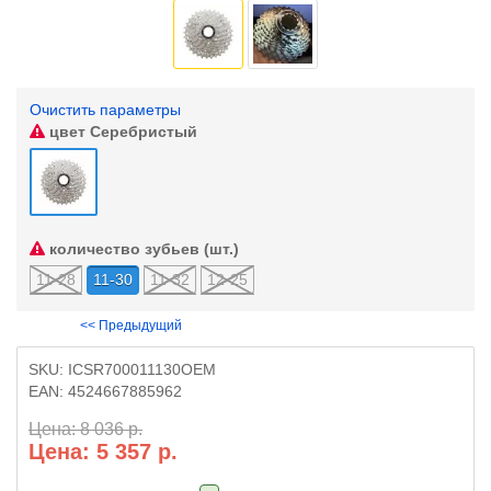
Очистить параметры
цвет
Серебристый
количество зубьев (шт.)
11-28
11-30
11-32
12-25
<< Предыдущий
SKU:
ICSR700011130OEM
EAN:
4524667885962
Цена: 8 036 р.
Цена: 5 357 р.