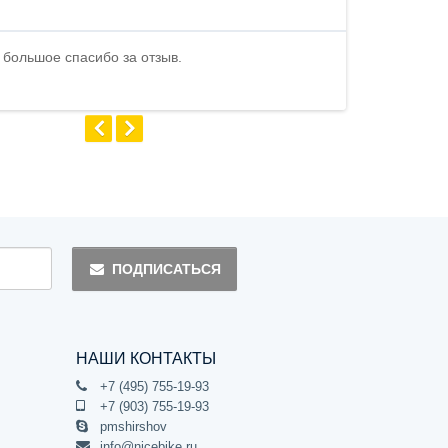
быстро ...
 большое спасибо за отзыв.
Андрей
ПОДПИСАТЬСЯ
НАШИ КОНТАКТЫ
+7 (495) 755-19-93
+7 (903) 755-19-93
pmshirshov
info@nicebike.ru