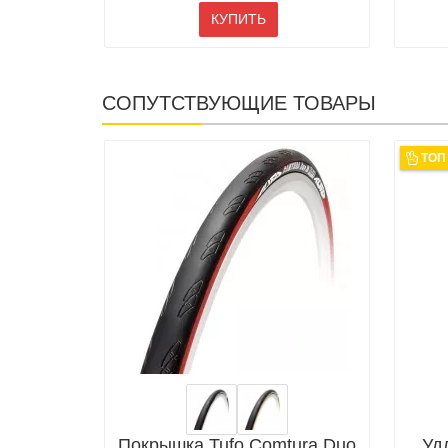
КУПИТЬ
СОПУТСТВУЮЩИЕ ТОВАРЫ
ТОП
Покрышка Tufo Comtura Duo
Уд