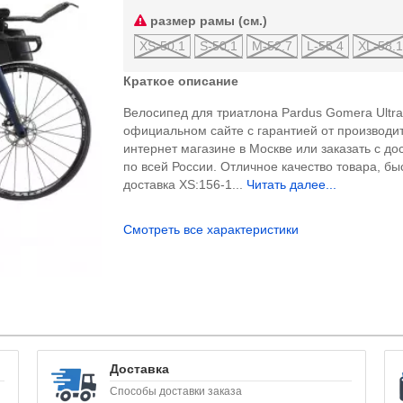
размер рамы (см.)
XS-50.1
S-50.1
M-52.7
L-55.4
XL-58.
Краткое описание
Велосипед для триатлона Pardus Gomera Ultra
официальном сайте с гарантией от производи
интернет магазине в Москве или заказать с до
по всей России. Отличное качество товара, бы
доставка XS:156-1...
Читать далее...
Смотреть все характеристики
Доставка
Способы доставки заказа