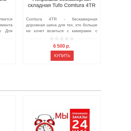
складная Tufo Comtura 4TR
ляется
Comtura 4TR - бескамерная
мента
дорожная шина для тех, кто больше
н. Для
не хочет возиться с камерами. с
гоночным..
6 500 р.
КУПИТЬ