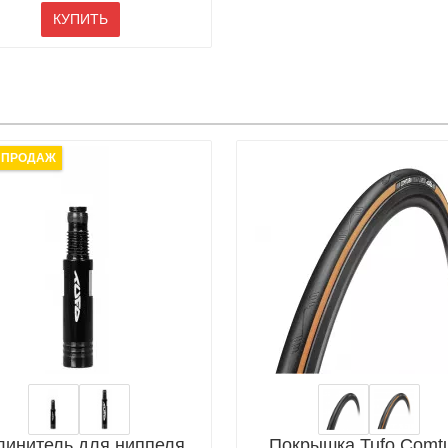
КУПИТЬ
 ПРОДАЖ
линитель для ниппеля
Покрышка Tufo Comt