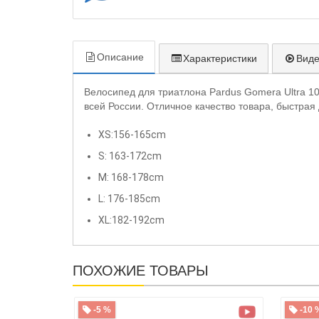
Описание
Характеристики
Вид
Велосипед для триатлона Pardus Gomera Ultra 10
всей России. Отличное качество товара, быстрая
XS:156-165cm
S: 163-172cm
M: 168-178cm
L: 176-185cm
XL:182-192cm
ПОХОЖИЕ ТОВАРЫ
-5 %
-10 