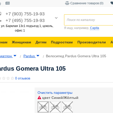
Сравнение товаров (0)
+7 (903) 755-19-93
+7 (495) 755-19-93
, ул. Барклая 13с1 подъезд 1, цоколь,
Я ищу, например,
Capita
офис 1
инам
Женщинам
Детям
Подросткам
Производители
А
риатлон
Pardus
Велосипед Pardus Gomera Ultra 105
rdus Gomera Ultra 105
0 отзывов
Очистить параметры
цвет
Синий/Жёлтый