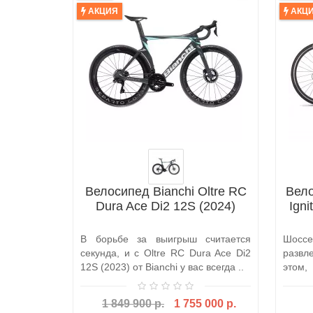
АКЦИЯ
АКЦ
Велосипед Bianchi Oltre RC
Вел
Dura Ace Di2 12S (2024)
Igni
В борьбе за выигрыш считается
Шос
секунда, и с Oltre RC Dura Ace Di2
развл
12S (2023) от Bianchi у вас всегда ..
этом,
детски
1 849 900 р.
1 755 000 р.