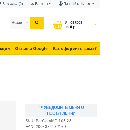
р.
Закладки (0)
Валюта
Личный кабинет
0
Tоваров,
Везде
на
0 р.
кции
Отзывы Google
Как оформить заказ?
УВЕДОМИТЬ МЕНЯ О
ПОСТУПЛЕНИИ
SKU:
ParGomMD.105.23
EAN:
2004884132169