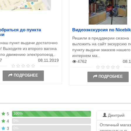
обраться до пункта
Видеоэкскурсия по Nicebik
чи
Решили в преддверии сезона
 наш пункт выдачи достаточно
выложить на сайт экскурсию п
! Выходите из второго вагона
пункту выдачи заказов нашего
 по движению электропоезд..
интернем ма..
7
08.11.2019
4762
08.
ПОДРОБНЕЕ
ПОДРОБНЕЕ
5
100%
Дмитрий
4
0%
Отличный магаз
3
0%
оригинальные...