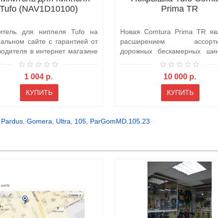
Tufo (NAV1D10100)
Prima TR
итель для ниппеля Tufo на
Новая Comtura Prima TR яв
альном сайте с гарантией от
расширением ассорти
водителя в интернет магазине
дорожных бескамерных ши
этой модели р..
1 004 р.
10 000 р.
КУПИТЬ
КУПИТЬ
,
Pardus
,
Gomera
,
Ultra
,
105
,
ParGomMD.105.23