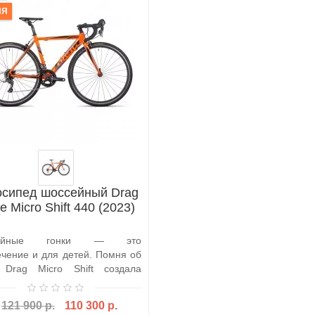
ИЯ
осипед шоссейный Drag
te Micro Shift 440 (2023)
сейные гонки — это
ечение и для детей. Помня об
 Drag Micro Shift создала
й ..
121 900 р.
110 300 р.