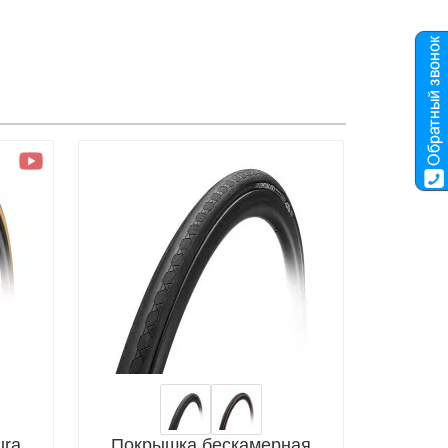
ura
Покрышка бескамерная