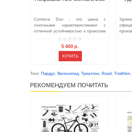
Comtura Duo - это шина с
Удлин
гоночными характеристиками с
офици
отличной устойчивостью к проколам
произ
в течение вс..
в ..
5 400 р.
КУПИТЬ
Теги:
Пардус
,
Велосипед
,
Триатлон
,
Road
,
Triathlon
РЕКОМЕНДУЕМ ПОЧИТАТЬ