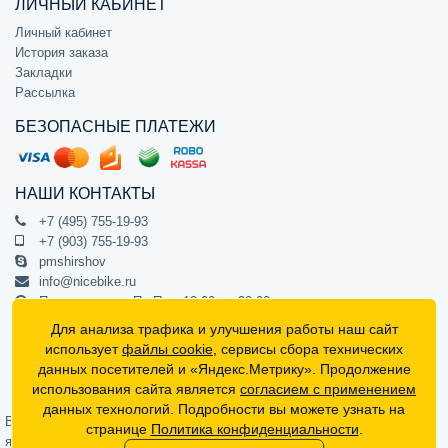
ЛИЧНЫЙ КАБИНЕТ
Личный кабинет
История заказа
Закладки
Рассылка
БЕЗОПАСНЫЕ ПЛАТЕЖИ
НАШИ КОНТАКТЫ
+7 (495) 755-19-93
+7 (903) 755-19-93
pmshirshov
info@nicebike.ru
Прием звонков Пн-Пт с 10:00 до 20:00
ПВЗ Пн-Пт с 10:00 до 20:00
Для анализа трафика и улучшения работы наш сайт
г. Москва, ул. Барклая 13с1
использует
файлы cookie
, сервисы сбора технических
подъезд 1, цокольный этаж, офис 1
данных посетителей и «Яндекс.Метрику». Продолжение
использования сайта является
согласием с применением
Официальный интернет-магазин NiceBike © 2012 - 2026
данных технологий. Подробности вы можете узнать на
Вся информация на сайте носит ознакомительный характер, не
странице
Политика конфиденциальности
.
является публичной офертой (определяемой положениями Статьи 437