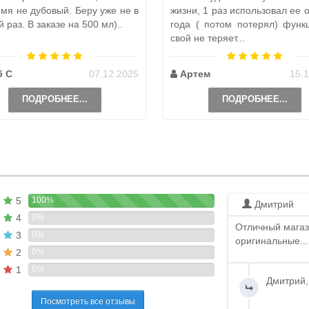
емя не дубовый. Беру уже не в
жизни, 1 раз использовал ее 
 раз. В заказе на 500 мл)..
года ( потом потерял) функ
свой не теряет...
б С
07.12.2025
Артем
15.
ПОДРОБНЕЕ...
ПОДРОБНЕЕ...
5
100%
Дмитрий
4
0%
Отличный магаз
3
0%
оригинальные...
2
0%
1
0%
Дмитрий,
Посмотреть все отзывы