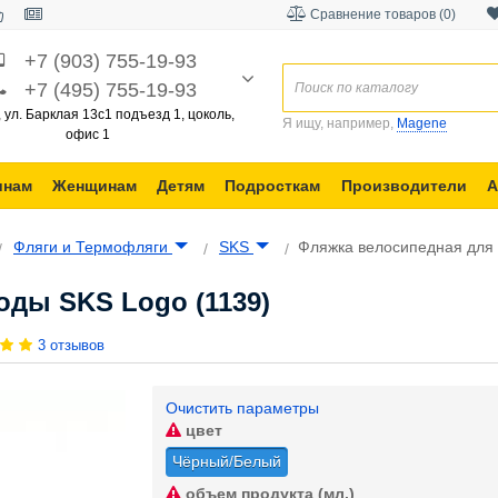
Сравнение товаров (0)
+7 (903) 755-19-93
+7 (495) 755-19-93
, ул. Барклая 13с1 подъезд 1, цоколь,
Я ищу, например,
Magene
офис 1
инам
Женщинам
Детям
Подросткам
Производители
А
Фляги и Термофляги
SKS
Фляжка велосипедная для 
оды SKS Logo (1139)
3 отзывов
Очистить параметры
цвет
Чёрный/Белый
объем продукта (мл.)