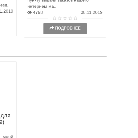
езд..
интернем ма..
станет с..
11.2019
4758
08.11.2019
12971
ПОДРОБНЕЕ
 для
9)
 моей