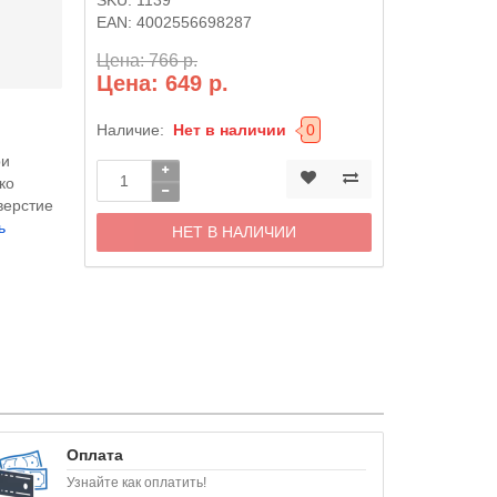
EAN:
4002556698287
Цена: 766 р.
Цена: 649 р.
Наличие:
Нет в наличии
0
ри
ко
верстие
ь
НЕТ В НАЛИЧИИ
Оплата
Узнайте как оплатить!