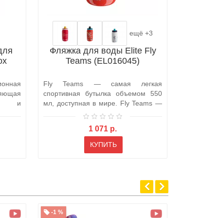
ещё +3
для
Фляжка для воды Elite Fly
Аэро
ox
Teams (EL016045)
флягод
Cron
ионная
Fly Teams — самая легкая
Эксклюзи
ляющая
спортивная бутылка объемом 550
велос
тно и
мл, доступная в мире. Fly Teams —
флягодер
это бут..
2023 от к
1 071 р.
КУПИТЬ
-1 %
ТОП ПР