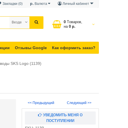
р.
Закладки (0)
Валюта
Личный кабинет
0
Tоваров,
Везде
на
0 р.
кции
Отзывы Google
Как оформить заказ?
воды SKS Logo (1139)
<< Предыдущий
Следующий >>
УВЕДОМИТЬ МЕНЯ О
ПОСТУПЛЕНИИ
SKU:
1139