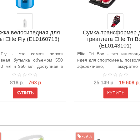
жка велосипедная для
Сумка-трансформер 
ы Elite Fly (EL0160718)
триатлета Elite Tri B
(EL0143101)
e Fly - это самая легкая
Elite Tri Box - это инновац
ивная бутылка объемом 550
идея для спортсмена, позво
50 мл и 950 мл, доступная в
эффективно, аккура
..
безопасно..
818 р.
763 р.
25 149 р.
19 608 р.
КУПИТЬ
КУПИТЬ
-39 %