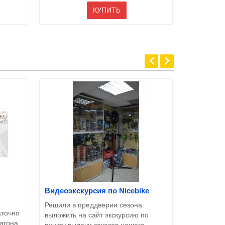
КУПИТЬ
Видеоэкскурсия по Nicebike
Как сдела
Решили в преддверии сезона
Как сделат
аточно
выложить на сайт экскурсию по
магазине 
вагона
пункту выдачи заказов нашего
пожалуйст