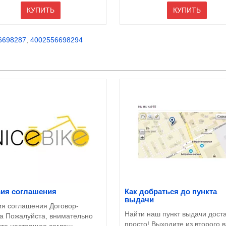
КУПИТЬ
КУПИТЬ
6698287
,
4002556698294
вия соглашения
Как добраться до пункта
выдачи
ия соглашения Договор-
Найти наш пункт выдачи дост
а Пожалуйста, внимательно
просто! Выходите из второго 
ите настоящее соглаш..