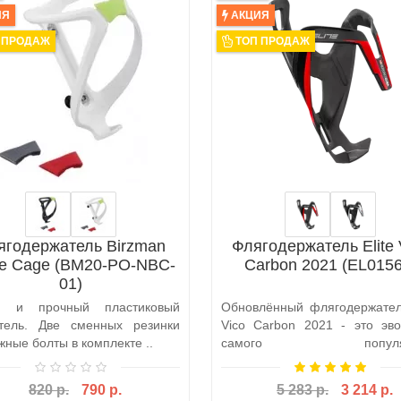
ИЯ
АКЦИЯ
 ПРОДАЖ
ТОП ПРОДАЖ
ягодержатель Birzman
Флягодержатель Elite 
le Cage (BM20-PO-NBC-
Carbon 2021 (EL0156
01)
ий и прочный пластиковый
Обновлённый флягодержатель
тель. Две сменных резинки
Vico Carbon 2021 - это эв
ные болты в комплекте ..
самого популяр
бутылкодержателя..
820 р.
790 р.
5 283 р.
3 214 р.