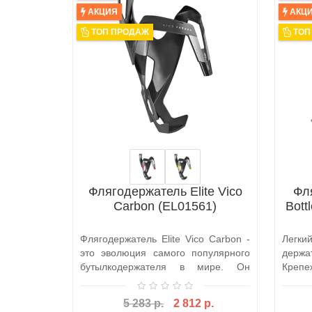
АКЦИЯ
АКЦ
ТОП ПРОДАЖ
ТОП
Флягодержатель Elite Vico
Фл
Carbon (EL01561)
Bott
Флягодержатель Elite Vico Carbon -
Легк
это эволюция самого популярного
держа
бутылкодержателя в мире. Он
Крепеж
прони..
5 283 р.
2 812 р.