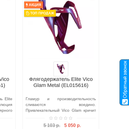
АКЦИЯ
ТОП ПРОДАЖ
Vico
Флягодержатель Elite Vico
Фляг
1)
Glam Metal (EL015616)
Cannib
 Elite
Гламур и производительность
Последни
олюция
сливаются воедино.
Elite яв
ного
Привлекательный Vico Glam кричит
Cannibal 
о стиле своими гладк..
биоп..
5 103 р.
5 050 р.