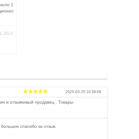
около 1
ционал
11.2024
Андрей
2025-03-25 10:38:08
ин и отзывчивый продавец . Товары
Петр , отличн
стоимости . В
быстро ...
 большое спасибо за отзыв.
Андрей